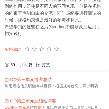
到的作用，即使是不同人的不同实现，但是在规格
的约束下也能自由的交流；同时最终要进行测试的
时候，规格约束也是最好的参考和标尺。
希望学到的这些在之后的coding中能够灵活运用，
切实践行。
给本帖投票
59
回复
打赏
OO
第三
单元
博客
总结
利用规格信息明确测试目标：根据规格信息，可以明确需
要测试的功能点（/@ pure @/、assignable）、边界条件(nor
mal_behavior、requires)和异常情况（exceptional_behavior、r
OO
第三
单元
总结
性
博客
equires)。这有助于确保测试覆盖了所有重要场景。利用规
格信息中的实现方法得出测试用例的标准答案：我们可以
OO
第三
单元
总结
性
博客
JML理论基础与工具链 JML理论