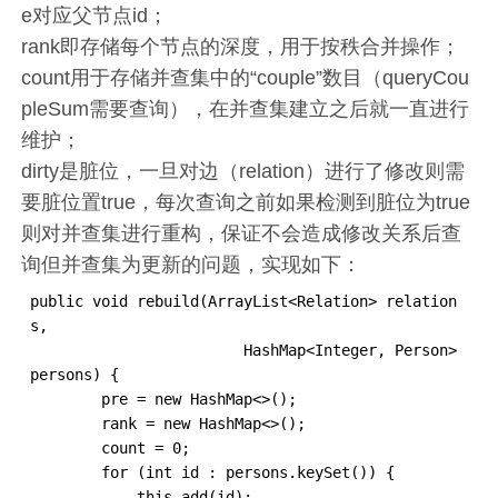
e对应父节点id；
rank即存储每个节点的深度，用于按秩合并操作；
count用于存储并查集中的“couple”数目（queryCou
pleSum需要查询），在并查集建立之后就一直进行
维护；
dirty是脏位，一旦对边（relation）进行了修改则需
要脏位置true，每次查询之前如果检测到脏位为true
则对并查集进行重构，保证不会造成修改关系后查
询但并查集为更新的问题，实现如下：
public void rebuild(ArrayList<Relation> relation
s,

                        HashMap<Integer, Person> 
persons) {

        pre = new HashMap<>();

        rank = new HashMap<>();

        count = 0;

        for (int id : persons.keySet()) {

            this.add(id);
