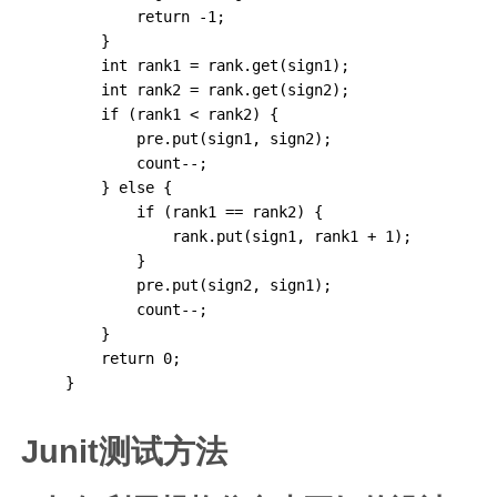
            return -1;

        }

        int rank1 = rank.get(sign1);

        int rank2 = rank.get(sign2);

        if (rank1 < rank2) {

            pre.put(sign1, sign2);

            count--;

        } else {

            if (rank1 == rank2) {

                rank.put(sign1, rank1 + 1);

            }

            pre.put(sign2, sign1);

            count--;

        }

        return 0;

    }
Junit测试方法