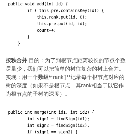
public void add(int id) {

        if (!this.pre.containsKey(id)) {

            this.rank.put(id, 0);

            this.pre.put(id, id);

            count++;

        }

    }
按秩合并
目的：为了到根节点距离较长的节点个数
尽量少，我们可以把简单的树往复杂的树上合并。
实现：用一个
数组*
*rank[]**记录每个根节点对应的
树的深度（如果不是根节点，其rank相当于以它作
为根节点的子树的深度）。
public int merge(int id1, int id2) {

        int sign1 = findSign(id1);

        int sign2 = findSign(id2);

        if (sign1 == sign2) {
