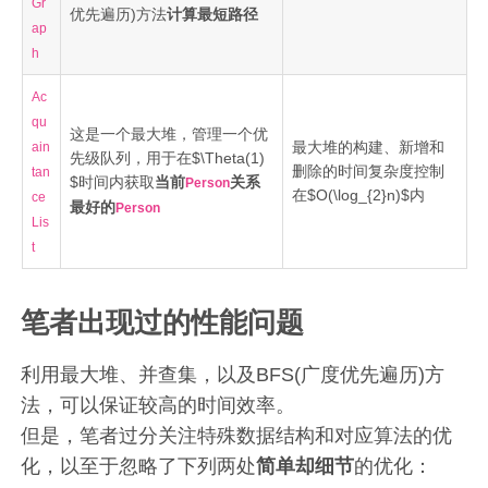
Gr
优先遍历)方法
计算最短路径
ap
h
Ac
qu
这是一个最大堆，管理一个优
最大堆的构建、新增和
ain
先级队列，用于在$\Theta(1)
删除的时间复杂度控制
tan
$时间内获取
当前
关系
Person
在$O(\log_{2}n)$内
ce
最好的
Person
Lis
t
笔者出现过的性能问题
利用最大堆、并查集，以及BFS(广度优先遍历)方
法，可以保证较高的时间效率。
但是，笔者过分关注特殊数据结构和对应算法的优
化，以至于忽略了下列两处
简单却细节
的优化：