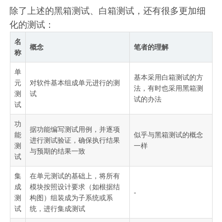
除了上述的黑箱测试、白箱测试，还有很多更加细
化的测试：
名
概念
笔者的理解
称
单
基本采用白箱测试的方
元
对软件基本组成单元进行的测
法，有时也采用黑箱测
测
试
试的办法
试
功
据功能编写测试用例，并逐项
能
似乎与黑箱测试的概念
进行测试验证，确保执行结果
测
一样
与预期的结果一致
试
集
在单元测试的基础上，将所有
成
模块按照设计要求（如根据结
-
测
构图）组装成为子系统或系
试
统，进行集成测试