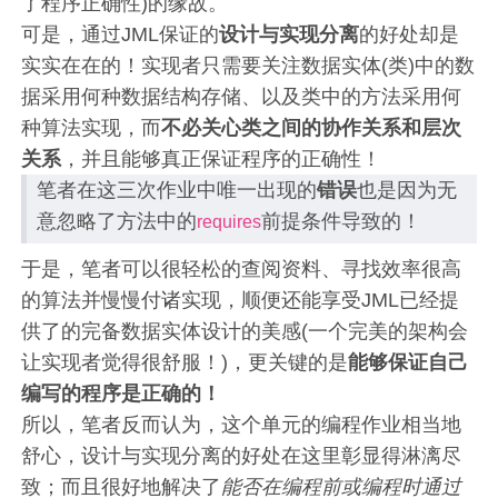
了程序正确性)的缘故。
可是，通过JML保证的
设计与实现分离
的好处却是
实实在在的！实现者只需要关注数据实体(类)中的数
据采用何种数据结构存储、以及类中的方法采用何
种算法实现，而
不必关心类之间的协作关系和层次
关系
，并且能够真正保证程序的正确性！
笔者在这三次作业中唯一出现的
错误
也是因为无
意忽略了方法中的
前提条件导致的！
requires
于是，笔者可以很轻松的查阅资料、寻找效率很高
的算法并慢慢付诸实现，顺便还能享受JML已经提
供了的完备数据实体设计的美感(一个完美的架构会
让实现者觉得很舒服！)，更关键的是
能够保证自己
编写的程序是正确的！
所以，笔者反而认为，这个单元的编程作业相当地
舒心，设计与实现分离的好处在这里彰显得淋漓尽
致；而且很好地解决了
能否在编程前或编程时通过