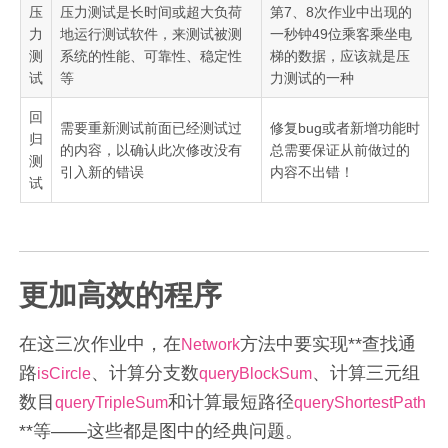
压
压力测试是长时间或超大负荷
第7、8次作业中出现的
力
地运行测试软件，来测试被测
一秒钟49位乘客乘坐电
测
系统的性能、可靠性、稳定性
梯的数据，应该就是压
试
等
力测试的一种
回
需要重新测试前面已经测试过
修复bug或者新增功能时
归
的内容，以确认此次修改没有
总需要保证从前做过的
测
引入新的错误
内容不出错！
试
更加高效的程序
在这三次作业中，在
方法中要实现**查找通
Network
路
、计算分支数
、计算三元组
isCircle
queryBlockSum
数目
和计算最短路径
queryTripleSum
queryShortestPath
**等——这些都是图中的经典问题。