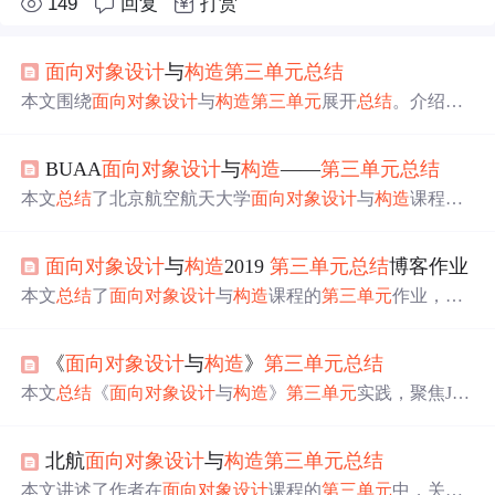
149
回复
打赏
面向对象
设计
与
构造
第三
单元
总结
本文围绕
面向对象
设计
与
构造
第三
单元
展开
总结
。介绍了
单元
、功能、集成等多种测试方法及数据
构造
策略，探讨
大模型辅助JML转自然语言、代码和JUnit测试的效果与方
BUAA
面向对象
设计
与
构造
——
第三
单元
总结
法。阐述架构
设计
、性能优化要点，如数据结构选择和动
态变量维护，还分析了JUnit测试的实现、优势与局限。
本文
总结
了北京航空航天大学
面向对象
设计
与
构造
课程的
第三
单元
内容，详细介绍了JML语言及其工具链的应用，
包括规格描述、SMT Solver部署、JMLUnit测试用例生成，
面向对象
设计
与
构造
2019
第三
单元
总结
博客作业
以及针对特定问题的架构
设计
策略。
本文
总结
了
面向对象
设计
与
构造
课程的
第三
单元
作业，涵
盖了JML语言的基础、使用JMLUnitNG对Graph接口的测
试、个人架构
设计
的演变、代码BUG分析与修复，以及对
《
面向对象
设计
与
构造
》
第三
单元
总结
规格和理解的心得体会。
本文
总结
《
面向对象
设计
与
构造
》
第三
单元
实践，聚焦JM
L规格驱动开发在Java社交视频平台作业中的应用。内容涵
盖JML在明确边界条件、异常优先级、副作用约束和后置
北航
面向对象
设计
与
构造
第三
单元
总结
状态验证方面的优势；迭代架构演进（从基础社交网络到
推荐系统）；性能优化策略（缓存维护、BFS/DFS、快速
本文讲述了作者在
面向对象
设计
课程的
第三
单元
中，关于