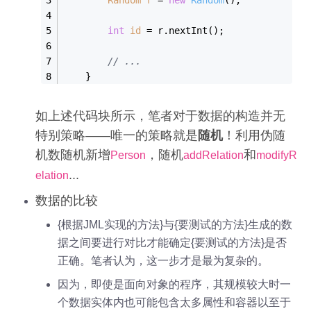
int
id
=
 r.nextInt();
// ...
    }
如上述代码块所示，笔者对于数据的构造并无
特别策略——唯一的策略就是
随机
！利用伪随
机数随机新增
，随机
和
Person
addRelation
modifyR
...
elation
数据的比较
{根据JML实现的方法}与{要测试的方法}生成的数
据之间要进行对比才能确定{要测试的方法}是否
正确。笔者认为，这一步才是最为复杂的。
因为，即使是面向对象的程序，其规模较大时一
个数据实体内也可能包含太多属性和容器以至于