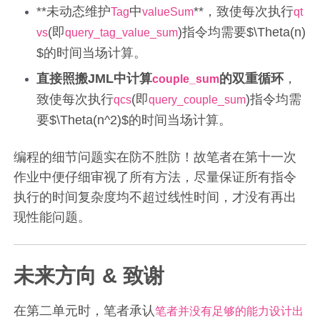
**未动态维护
中
**，致使每次执行
Tag
valueSum
qt
(即
)指令均需要$\Theta(n)
vs
query_tag_value_sum
$的时间当场计算。
直接照搬JML中计算
的双重循环
，
couple_sum
致使每次执行
(即
)指令均需
qcs
query_couple_sum
要$\Theta(n^2)$的时间当场计算。
编程的细节问题实在防不胜防！故笔者在第十一次
作业中便仔细审视了所有方法，尽量保证所有指令
执行的时间复杂度均不超过线性时间，才没有再出
现性能问题。
未来方向 & 致谢
在第二单元时，笔者承认
笔者并没有足够的能力设计出