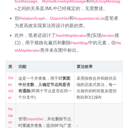
、
和
ticeMessage
MyRedEnvelopMessage
MyEmojiMessag
之间的关系是JML中已经规定的，无需赘述。
e
但
、
和
是笔者
RelationGraph
DisjointSet
AcquaintanceList
为更高效实现算法而设计的新的类。
此外，笔者还设计了
类(实现
接
HashMapIterator
Iterator
口)，用于规格化遍历和删除
中的元素，但
HashMap
Ha
类并未在图中标出。
shMapIterator
类
功能
算法效率
Dis
这是一个并查集，用于
计算图
采用按秩合并和路径压
中分支数
，及
确定节点间是否
缩的启发式算法，每一
joi
有通路
(即两个节点是否在同一
次操作的时间复杂度控
ntS
个分支中)
制在$O(1)$内
et
Re
lati
管理
，并在删除节点
DisjointSet
on
时重建并查集；提供BFS(广度
-