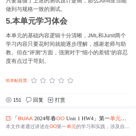
只要遵循了上述的测试设计逻辑，那么Junit应当能
做到与规格一致的测试。
5.本单元学习体会
本单元的基础内容逻辑十分清晰，JML和Junit两个
学习内容只要花时间就能逐步理解，感谢老师与助
教。但在“评测”方面，强测对于“细小的差错”的容忍
度有点过于苛刻。
给本帖投票
151
回复
打赏
「
BUAA
2024年春
OO
Unit 1 HW4」第一
单元
总结
本文作者通过讲述在
OO
第一
单元
的学习和实践，涉及自我
检讨、架构设计、复杂度分析、Bug解决策略、优化技巧