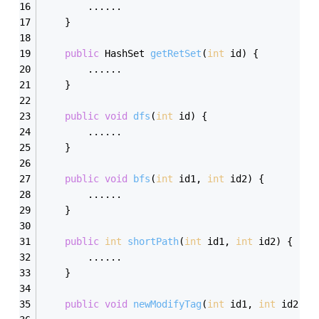
        ......
    }
public
 HashSet 
getRetSet
(
int
 id
)
 {
        ......
    }
public
void
dfs
(
int
 id
)
 {
        ......
    }
public
void
bfs
(
int
 id1, 
int
 id2
)
 {
        ......
    }
public
int
shortPath
(
int
 id1, 
int
 id2
)
 {
        ......
    }
public
void
newModifyTag
(
int
 id1, 
int
 id2, 
i