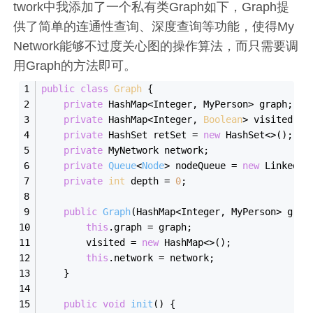
twork中我添加了一个私有类Graph如下，Graph提
供了简单的连通性查询、深度查询等功能，使得My
Network能够不过度关心图的操作算法，而只需要调
用Graph的方法即可。
public
class
Graph
{
private
 HashMap<Integer, MyPerson> graph;
private
 HashMap<Integer, 
Boolean
> visited;
private
 HashSet retSet = 
new
 HashSet<>();
private
 MyNetwork network;
private
Queue
<
Node
> nodeQueue
 = 
new
 LinkedLi
private
int
 depth = 
0
;
public
Graph
(
HashMap<Integer, MyPerson> grap
this
.graph = graph;
        visited = 
new
 HashMap<>();
this
.network = network;
    }
public
void
init
(
)
 {