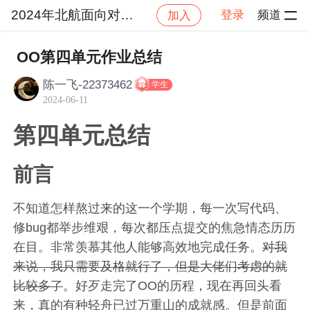
2024年北航面向对象设计与构造
登录
频道
加入
社区
2024年北航面向对象设计与构造
作业提交
OO第四单元作业总结
陈一飞-22373462
学生
2024-06-11
第四单元总结
前言
不知道怎样熬过来的这一个学期，每一次写代码、
修bug都举步维艰，每次都压点提交的焦急情态历历
在目。非常羡慕其他人能够高效地完成任务。
对我
来说，我只需要及格就行了，但是大佬们考虑的就
比较多了
。好歹走完了OO的历程，现在再回头看
来，真的有种轻舟已过万重山的成就感。但是前面