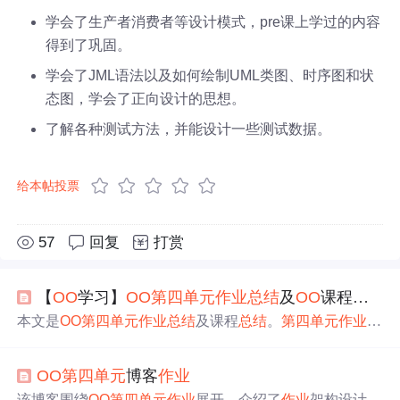
学会了生产者消费者等设计模式，pre课上学过的内容
得到了巩固。
学会了JML语法以及如何绘制UML类图、时序图和状
态图，学会了正向设计的思想。
了解各种测试方法，并能设计一些测试数据。
给本帖投票
57
回复
打赏
【
OO
学习】
OO
第四
单元
作业
总结
及
OO
课程
总结
本文是
OO
第四
单元
作业
总结
及课程
总结
。
第四
单元
作业
架
构设计使用工厂、单例等模式，还涉及标准判断。课程中
架构设计与面向对象方法不断演进，测试方法也逐渐深
OO
第四
单元
博客
作业
入。课程收获颇丰，让作者学会代码架构设计。最后对课
程提出多线程互测、指导书及答疑方面的建议。
该博客围绕
OO
第四
单元
作业
展开，介绍了
作业
架构设计，