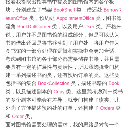
接着我提取出指导书中提及的图书馆内的各个板
块，分别建立了书架
类，借还处
BookShelf
BorrowR
类，预约处
类，图书漂
eturnOffice
AppointmentOffice
流角
类，以及用户
类。严格来
BookDriftCorner
User
说，用户并不是图书馆的组成部分，但是可以认为
书的借出还回是将书移动到了用户处，将用户作为
图书馆的一部分处理在逻辑和实操中会更加合适。
考虑到图书馆的各个部分都需要储存书籍，并且需
要具有一定的扩展性与灵活性，所以我选择专门构
建一系列描述书的类，还有预约订单的类。这些类
包括书的集合
类，描述书籍的
BookCollection
Book
类，以及描述副本的
类。这里我考虑到一类书
Copy
的多个副本可能会有差异，就专门构建了该类。此
外为了方便描述预约处的订单，还构建了
类
Orders
和
类。
Order
面对图书馆需要处理的需求，我的思路是对每一个