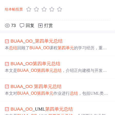
给本帖投票
73
回复
打赏
BUAA
_
OO
_
第四
单元
总结
本
总结
回顾了
BUAA
_
OO
课程
第四
单元
的学习经历，重点
介绍了模拟图书馆管理系统的项目，强调了正向建模的重
要性，并分享了作者在架构设计和测试方面的思考与进
BUAA
_
OO
第四
单元
总结
步。
本文是
BUAA
_
OO
第四
单元
总结
，介绍正向建模与开发，
利用UML类图、状态图和顺序图从多角度建模。阐述架构
设计，建立多个业务、空间、用户和书本类。探讨大模型
BUAA
_
OO
第四
单元
总结
辅助正向建模的问题与解决办法。还回顾四个
单元
架构设
计思维和测试思维的演进，
总结
课程收获。
本文对
BUAA
_
OO
第四
单元
作业进行
总结
，包括UML类
图、状态图和顺序图解析器的设计。回顾了
单元
架构设计
和
OO
方法理解的演进，以及测试理解与实践的变化。还分
BUAA
_
OO
_UML
第四
单元
总结
享了课程收获，如面向对象设计思想、代码架构设计能力
等，并提出课程改进建议。