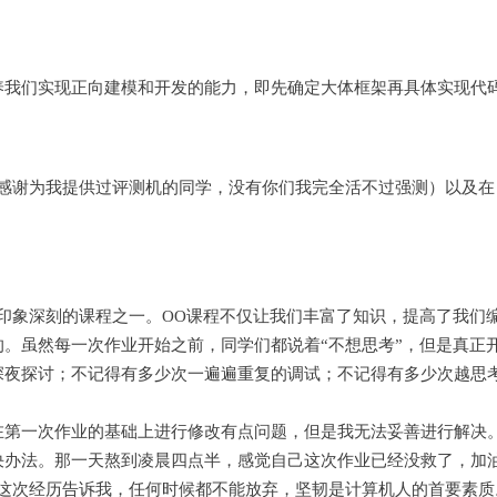
养我们实现正向建模和开发的能力，即先确定大体框架再具体实现代
感谢为我提供过评测机的同学，没有你们我完全活不过强测）以及在
印象深刻的课程之一。OO课程不仅让我们丰富了知识，提高了我们
。虽然每一次作业开始之前，同学们都说着“不想思考”，但是真正
深夜探讨；不记得有多少次一遍遍重复的调试；不记得有多少次越思
在第一次作业的基础上进行修改有点问题，但是我无法妥善进行解决
决办法。那一天熬到凌晨四点半，感觉自己这次作业已经没救了，加
这次经历告诉我，任何时候都不能放弃，坚韧是计算机人的首要素质