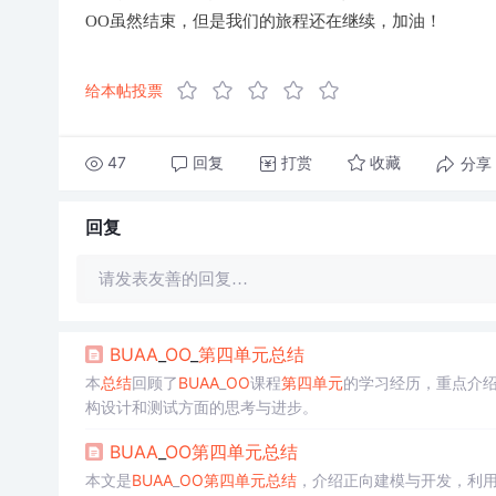
OO虽然结束，但是我们的旅程还在继续，加油！
给本帖投票
47
回复
打赏
分享
收藏
回复
请发表友善的回复…
BUAA
_
OO
_
第四
单元
总结
本
总结
回顾了
BUAA
_
OO
课程
第四
单元
的学习经历，重点介
构设计和测试方面的思考与进步。
BUAA
_
OO
第四
单元
总结
本文是
BUAA
_
OO
第四
单元
总结
，介绍正向建模与开发，利用