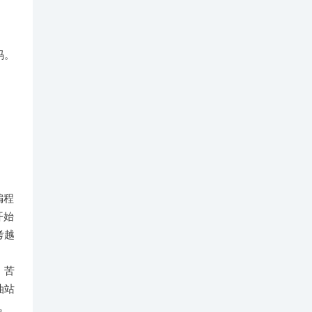
码。
编程
开始
考越
。苦
油站
。