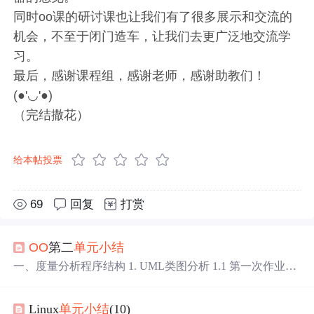
同时oo课的研讨课也让我们有了很多展示和交流的
机会，不至于闭门造车，让我们去更广泛地交流学
习。
最后，感谢课程组，感谢老师，感谢助教们！
(●'◡'●)
（完结撒花）
给本帖投票
69
回复
打赏
OO
第二
单元
小结
一、度量分析程序结构 1. UML类图分析 1.1 第一次作业U
ML类图 1.2 第二次作业UML类图 1.3 第三次作业UML类图
1.4 分析结构 在多线程的第二
单元
里，我三次作业代
Linux
单元
小结
(10)
码的代码结构前两次十分相似，最后一次有了一些进步，