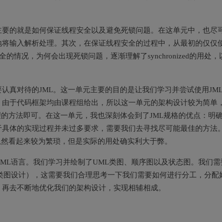
。
主要的就是如何保证线程安全以及避免死锁问题。在这单元中，也尽
地将输入解析处理。其次，在保证线程安全的过程中，从最初的仅仅
安全的情况，为何会出现死锁问题，逐渐理解了synchronized的用处，
认真对待的JML。这一单元主要的目的是让我们学习并尝试使用JM
。由于代码框架均由课程组给出，所以这一单元的架构设计较为简单
理的方法即可。在这一单元，我也深刻体会到了JML规格的优点：明
于具体的实现过程并未过多要求，需要我们去寻找尽可能最佳的方法
虽然看起来较为繁琐，但是实际的用处确实利大于弊。
ML语言。我们学习并绘制了UML类图、顺序图以及状态图。我们需
类图设计），这需要我们合理思考一下我们需要如何进行分工，分配
，再去不断地优化我们的架构设计，实现相辅相成。