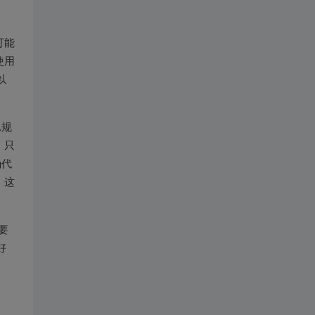
可能
使用
以
L规
，只
确代
。这
要
好