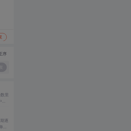
复
正序
复
函数里
中，
代入
后期逐
单元