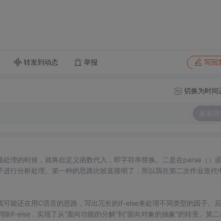
转发到动态
举报
写回
切换为时间
发表回
处理的时候，就将自定义函数代入，即字符串替换。二是在parse（）
子进行分析处理。第一种的思路比较直接明了，所以我在第二次作业迭代
处理，得到一个不含自定义函数的表达式，然后再进行下一步的处理。对于直接
存储起来，把调用自定义函数的参数也存储起来，最后进行字符串替换。
能还在用C语言的思路，写出冗长的if-else来处理不同类型的因子。
f-else，实现了从“面向功能的分解”到“面向对象的抽象”的转变。第二