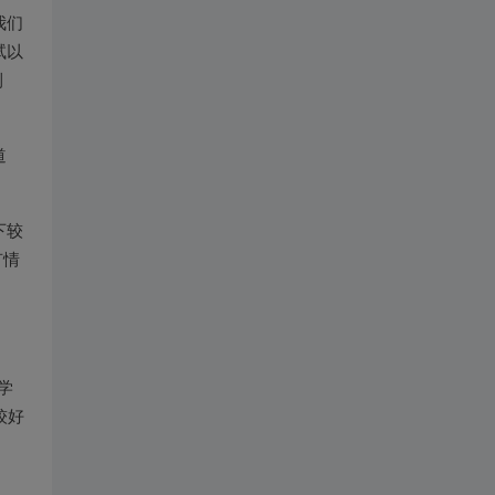
我们
试以
测
道
下较
有情
学
较好