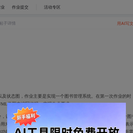
作业
作业提交
活动专区
帖子详情
用AI写
以及状态图，作业主要是实现一个图书管理系统。在第一次作业的时
UML类图来编写代码，实现作业要求。
设计了UML类图的大致草图：有大致五个类：Library作为整个图
ace用来表示预约处、reader用来表示借书者以及bookInReserve用来表
。比如：returnPlace主要是完成借书和还书的功能，所以里面