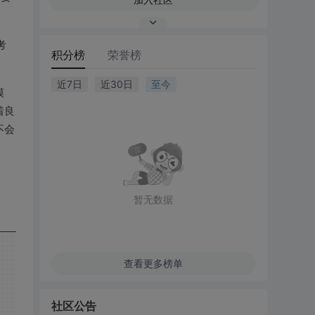
考
积分榜
荣誉榜
近7日
近30日
至今
模
着良
不会
暂无数据
查看更多榜单
社区公告