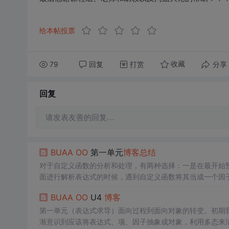
给本帖投票
79
回复
打赏
分享
收藏
回复
请发表友善的回复…
BUAA
OO
第一单元
博客
总结
对于自定义函数的分析和处理，有两种选择：一是在最开始预
面进行解析表达式的时候，遇到自定义函数将其当成一个因
在preprocess（）的函数中，直接将自定义函数代入
BUAA
OO
U4
博客
自定义函数，主要分为三步：把自定义函数的形参和函数体
第一单元（表达式求导）面向过程到面向对象的转变。初期我可
渐意识到应该将表达式、项、因子抽象成对象，利用多态来消除i