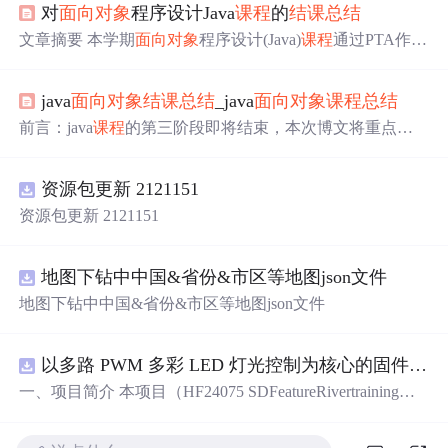
对
面向对象
程序设计Java
课程
的
结课
总结
文章摘要 本学期
面向对象
程序设计(Java)
课程
通过PTA作
业、实验、Blog作业和线上线下教学相结合的方式，系统
性地教授了Java核心特性。
课程
内容涵盖封装、继承、多
java
面向对象
结课
总结
_java
面向对象
课程
总结
态、抽象类、接口、集合框架、异常处理和JavaFX图形界
面开发等关键技术，难度循序渐进。学生掌握了
面向对象
前言：java
课程
的第三阶段即将结束，本次博文将重点介
设计原则的应用，如单一职责、开闭原则等，并通过实践
绍整门
课程
的学习体会、对
面向对象
的理解并简单
总结
一
不断提升代码质量。其中封装技术掌握最为扎实(90%)，Ja
下java
课程
最后一阶段的作业与学习情况。1、作业过程
总
vaFX应用通过航空货运管理系统项目得到显著提升。
课程
资源包更新 2121151
结
：①第三阶段的三次作业：第一次作业：雨刷程序功能
培养了学生的
面向对象
思维和编程能力，为后续软件开发
扩展设计,需要做到在给定的汽车手动风挡玻璃雨刷程序的
资源包更新 2121151
打下坚实基础。
基础上，对程序进行重构(Refactoring)，使得程序可以对功
能进行扩展，即需要做到
面向对象
课程
的“开-闭”原则。第
二次作业：统计Ja...
地图下钻中中国&省份&市区等地图json文件
地图下钻中中国&省份&市区等地图json文件
以多路 PWM 多彩 LED 灯光控制为核心的固件方案，基于 PADAUK PMS 系列单片机
一、项目简介 本项目（HF24075 SDFeatureRivertraining）
是一套以多路 PWM 多彩 LED 灯光控制为核心的固件方
案，基于 PADAUK PMS 系列单片机。方案对蓝、青、粉