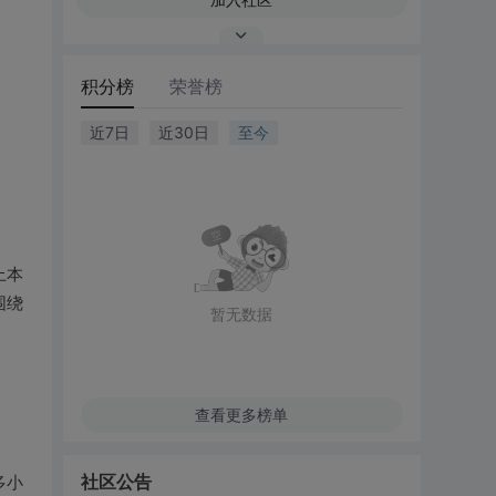
积分榜
荣誉榜
近7日
近30日
至今
上本
围绕
暂无数据
查看更多榜单
社区公告
多小