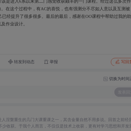
课应该是进入6系以来第二门感觉收获颇丰的一门课程。经过这么多次
。在这个过程中，有AC的喜悦，也有强测分不尽如人意以及互测被
自己已经提升了很多很多。最后的最后，感谢在OO课程中帮助过我的
以及作业设计。
转发到动态
举报
写回
切换为时间
发表回
让人涅槃重生的几门大课重课之一，其含金量自然不用多说。回首之前经
有不少收获。于我个人而言，不仅仅是技术上收获，更有对学习思想和开发