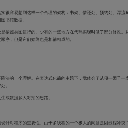
其实很容易想到这样一个合理的架构：书架、借还处、预约处、漂流
用图书馆数据。
全是按照类图进行的。少有的一些地方在代码实现时做了部分修改。
定顺序，但是它们始终也是相辅相成的。
下降法的一个理解。在表达式化简的主题下，我体会了从项—因子—
好处。
机生成数据多人对拍的思路。
构设计对程序的重要性。由于多线程的一个极大的问题是因线程冲突