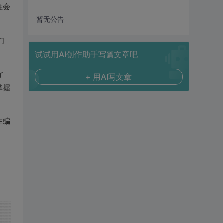
往会
暂无公告
们
试试用AI创作助手写篇文章吧
了
+ 用AI写文章
掌握
在编