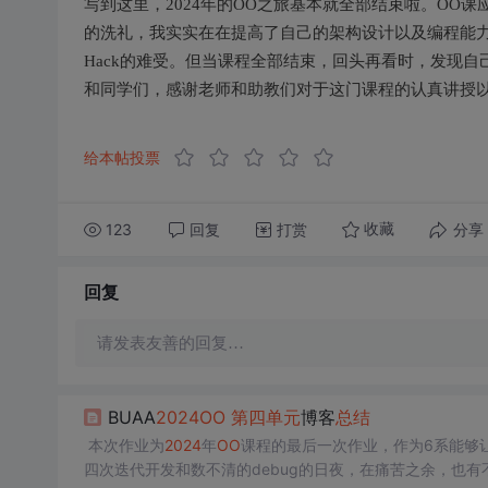
写到这里，2024年的OO之旅基本就全部结束啦。OO
的洗礼，我实实在在提高了自己的架构设计以及编程能力
Hack的难受。但当课程全部结束，回头再看时，发现
和同学们，感谢老师和助教们对于这门课程的认真讲授
给本帖投票
123
回复
打赏
分享
收藏
回复
请发表友善的回复…
BUAA
2024
OO
第四
单元
博客
总结
​ 本次作业为
2024
年
OO
课程的最后一次作业，作为6系能够
四次迭代开发和数不清的debug的日夜，在痛苦之余，也