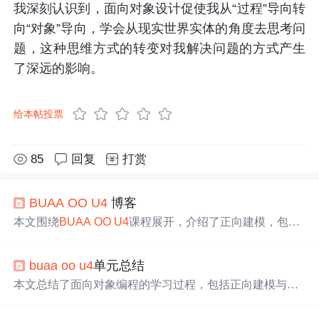
我深刻认识到，面向对象设计促使我从“过程”导向转
向“对象”导向，学会从现实世界实体的角度去思考问
题，这种思维方式的转变对我解决问题的方式产生
了深远的影响。
给本帖投票
85
回复
打赏
BUAA
OO
U4
博客
本文围绕
BUAA
OO
U4
课程展开，介绍了正向建模，包括
UML类图、状态图、顺序图及‘翻译’工作。还讲述图书馆
系统架构从‘上帝类’到‘协调者 - 管理器 - 实体’模式的重
buaa
oo
u4
单元总结
构。探讨与大模型协作设计的方法，最后总结四个单元架
构与测试思维的演进。
本文总结了面向对象编程的学习过程，包括正向建模与开
发的步骤：需求分析、概念建模、设计类、创建类图等。
同时分享了课程中的架构设计与测试思维的演进，以及最