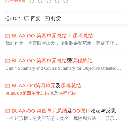
给本帖投票
102
回复
打赏
BUAA
OO
第四
单元
总结
+
课程
总结
我们作为一个冒险者出发，收集装备和药水，完成了化简
表达式的考验，在旅途中搭建起与他人的社交网络，最终
乘坐着电梯，努力以较快的速度来到了昆仑山顶的图书
BUAA
OO
第四
单元
总结
暨
课程
总结
馆，成功预约了《补给站》
Unit 4 Summary and Course Summary for Objective Oriented(S
pring 2024), Beihang University.
BUAA
-
OO
第四
单元
及
课程
总结
buaa
-
oo
第四
单元
总结
以及
课程
总结
BUAA
-
OO
第四
单元
总结
及
OO
课程
收获与反思
一个矩形框，分为三部分：类名、属性和方法。：显示在
矩形的顶部。：类的特征或状态，显示在中间部分。：类