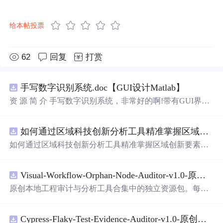
给本帖投票
62
回复
打赏
手写数字识别系统.doc【GUI设计Matlab】
资 源 简 介 手写数字识别系统，非常好的啊!带有GUI界
面，使用方便! 详 情 说 明 用这个手写数字识别系统，你可
以轻松地识别手写数字。这个系统不仅功能强大，而且还
如何通过区域科技创新分析工具精准掌握区域创新要素分布与产业链融合现状？.docx
带有直观的图形用户界面（GUI），非常容易使用。你只
需要将手写数字输入系统，它将立即给出准确的识别结
如何通过区域科技创新分析工具精准掌握区域创新要素分
果。这个系统可以在各种场景中使用，无论是学校、工作
布与产业链融合现状？
还是日常生活，都能为你提供快速和准确的识别服务。它
是一个非常方便和实用的工具，你一定会喜欢它的！
Visual-Workflow-Orphan-Node-Auditor-v1.0-原创源码与文档.zip
原创本地工程审计与分析工具合集中的独立资源包。每个
ZIP包含完整源码、3项自动化测试、可复现合成示例、离
线HTML、JSON与SVG报告、1080×720真实运行效果图、
Cypress-Flaky-Test-Evidence-Auditor-v1.0-原创源码与文档.zip
README、运行说明、功能清单、MIT License及原创与授