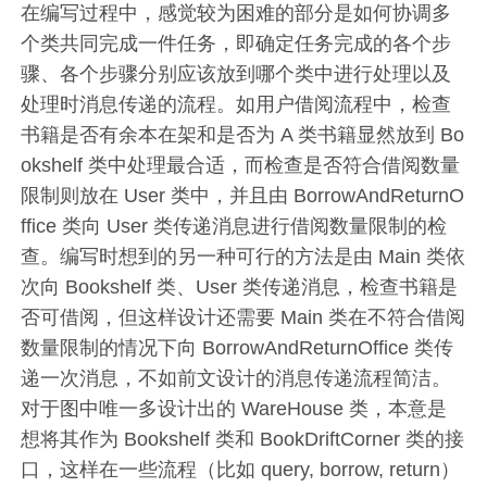
在编写过程中，感觉较为困难的部分是如何协调多
个类共同完成一件任务，即确定任务完成的各个步
骤、各个步骤分别应该放到哪个类中进行处理以及
处理时消息传递的流程。如用户借阅流程中，检查
书籍是否有余本在架和是否为 A 类书籍显然放到 Bo
okshelf 类中处理最合适，而检查是否符合借阅数量
限制则放在 User 类中，并且由 BorrowAndReturnO
ffice 类向 User 类传递消息进行借阅数量限制的检
查。编写时想到的另一种可行的方法是由 Main 类依
次向 Bookshelf 类、User 类传递消息，检查书籍是
否可借阅，但这样设计还需要 Main 类在不符合借阅
数量限制的情况下向 BorrowAndReturnOffice 类传
递一次消息，不如前文设计的消息传递流程简洁。
对于图中唯一多设计出的 WareHouse 类，本意是
想将其作为 Bookshelf 类和 BookDriftCorner 类的接
口，这样在一些流程（比如 query, borrow, return）