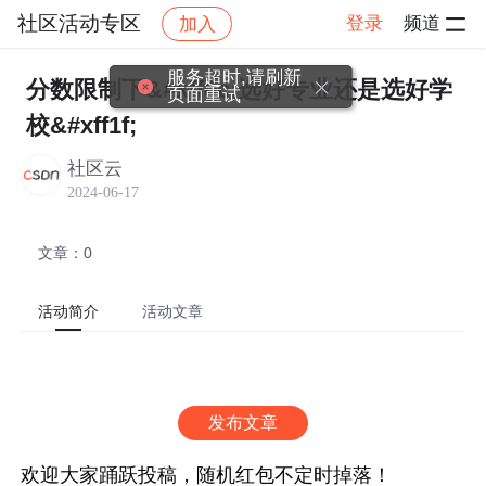
社区活动专区
登录
频道
加入
帖子详情
社区
社区活动专区
热门活动
服务超时,请刷新
分数限制下&#xff0c;选好专业还是选好学
页面重试
校&#xff1f;
社区云
2024-06-17
文章：0
活动简介
活动文章
发布文章
欢迎大家踊跃投稿，随机红包不定时掉落！