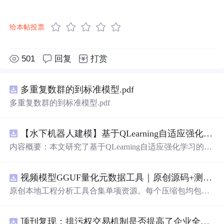
给本帖投票
501
回复
打赏
多重复数群的到标准模型.pdf
多重复数群的到标准模型.pdf
【水下机器人建模】基于QLearning自适应强化学习PID控制器在AUV中的应用研究（Matlab代码实现）
内容概要：本文研究了基于QLearning自适应强化学习的PI
D控制器在自主水下航行器（AUV）中的应用，通过Matla
b代码实现了对水下机器人的动力学建模与运动控制。重点
视频模型GGUF量化元数据工具｜原创源码+测试+离线报告
探讨了将强化学习算法QLearning与传统PID控制相结合的
方法，以提升AUV在复杂、时变及非线性水下环境中的自
原创本地工程分析工具合集单项资源。每个压缩包均包含
适应控制能力。文中系统分析了AUV的运动学与动力学特
完整 JavaScript/Node.js 源码、3 项自动化测试、可复现合
性，阐述了传统PID参数整定面临的挑战，并提出采用QLe
成示例、离线 HTML/JSON/SVG 报告、1080×720 真实运
arning算法在线动态优化PID控制器的比例、积分和微分参
顶刊复现：排污权交易机制是否提高了企业全要素生产率 -来自中国上市公司的证据（论文+数据）
行效果图、README、运行说明、功能清单、MIT License