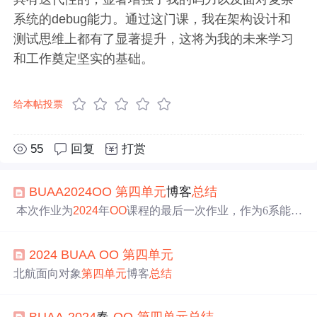
系统的debug能力。通过这门课，我在架构设计和
测试思维上都有了显著提升，这将为我的未来学习
和工作奠定坚实的基础。
给本帖投票
55
回复
打赏
BUAA
2024
OO
第四
单元
博客
总结
​ 本次作业为
2024
年
OO
课程的最后一次作业，作为6系能够
让人涅槃重生的几门大课重课之一，其含金量自然不用多
说。回首之前经历的四次迭代开发和数不清的debug的日
2024
BUAA
OO
第四
单元
夜，在痛苦之余，也有不少收获。于我个人而言，不仅仅
是技术上收获，更有对学习思想和开发测试思维的锻炼。
北航面向对象
第四
单元
博客
总结
其实，在我看来，这一个学期的学习，更像是一场历练，
虽然有上个学期的
OO
P的基础，但是在上手
OO
之初，还是
遇到了不少困难。
BUAA
-
2024
春-
OO
-
第四
单元
总结