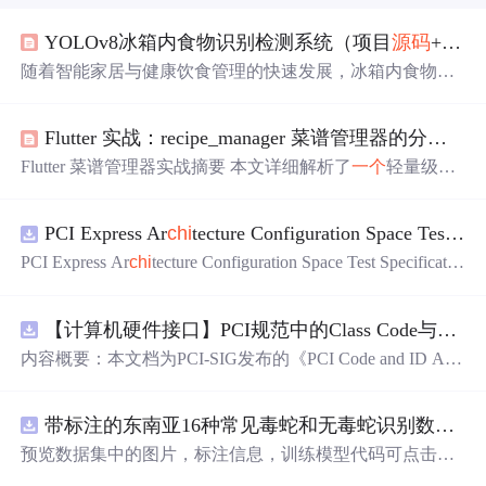
YOLOv8冰箱内食物识别检测系统（项目
源码
+YOLO数据集+模型权重+UI界面+python+深度学习+环境配置）
随着智能家居与健康饮食管理的快速发展，冰箱内食物自
动化识别成为关键任务。本文基于YOLOv8目标检测算
法，构
建
了
一个
包含30类常见冰箱食物的检测系统。实验
Flutter 实战：recipe_manager 菜谱管理器的分类录入、评分展示与鸿蒙适配解析
采用自
建
数据集，其中训练集2,896张、验证集103张、测
试集51张。模型训练结果显示，整体F1值最高达到0.96，
Flutter 菜谱管理器实战摘要 本文详细解析了
一个
轻量级Flu
精确率在高置信度下接近1.0，召回率在低置信度下亦接近
tter菜谱管理应用"recipe_manager"的实现过程。该应用支持
1.0，mAP50
稳定
在0.65~0.70之间，mAP50-95达到0.30~0.3
菜谱分类录入、评分展示和列表管理，包含以下核心功
8。混淆矩阵表明大多数食物类别分类准确率高，背景误检
PCI Express Ar
chi
tecture Configuration Space Test Specification Revision 5.0, Version 1.0 (CB).pdf
存储菜谱信息，包含名称、分
能： 数据结构：使用List
率低。
类、耗时和评分 表单录入：通过TextEditingController管
PCI Express Ar
chi
tecture Configuration Space Test Specificatio
理文本输入，DropdownButtonFormField处理分类和评分
n Revision 5.0, Version 1.0 (CB).pdf
选择 分类展示：实现分类图标和颜色的映射展示 列表管
理：支持添加和删除菜谱操作 控制器管理：正确处理Text
【计算机硬件接口】PCI规范中的Class Code与Capability ID分配：设备功能分类及扩展能力标识系统设计
Edi
内容概要：本文档为PCI-SIG发布的《PCI Code and ID Assi
gnm
en
t Specification》版本1.4，发布于2013年8月，主要定
义了PCI设备的类代码（Class Codes）、能力标识（Capabil
带标注的东南亚16种常见毒蛇和无毒蛇识别数据集， 识别率73.4%，7593张图，支持yolo
ity IDs）以
预览数据集中的图片，标注信息，训练模型代码可点击查
看我的博客链接：https://blog.csdn.net/pbymw8iwm/article/det