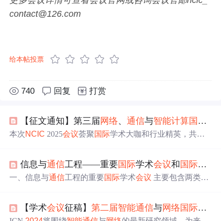
更多会议详情可查看会议官网或咨询会议官邮ncic_
contact@126.com
给本帖投票
740
回复
打赏
【征文通知】第三届
网络
、
通信
与
智能
计算
国际
会
本次
NCIC
2025
会议
荟聚
国际
学术大咖和行业精英，共同
探讨
网络
通信
领域及
智能
计算
发展前沿主题。
信息与
通信
工程——重要
国际
学术
会议
和
国际
顶级
一、信息与
通信
工程的重要
国际
学术
会议
主要包含两类：
A类
会议
：本学科最顶尖级水平的
国际
会议
； B类
会议
：
学术水平较高、组织工作成熟、按一定时间间隔系列性召
【学术
会议
征稿】
第二届
智能
通信
与
网络
国际
学术
开的
国际
会议
。 A类
会议
（序号不表示优先顺序） 序号 /
英文名称 / 英文简称 / 中文名称 / 备注 1、
IEEE
International
ICN
2024
将围绕
智能
通信
与
网络
的最新研究领域，为来自