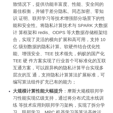
致情况下，提供功能丰富度、性能、安全间的
最佳权衡，并辅于差分隐私、同态加密、零知
识 证明、联邦学习等技术增强部分场景下的性
能和安全性。将隐私计算技术与 SPARK 大数据
计 算框架和 redis、ODPS 等大数据存储框架结
合，实现了灵活的横向扩展和高可用，支持 10
亿 级别数据的隐私计算。软硬件结合优化性
能、增强安全、TEE 技术领先，蚂蚁的国产化
TEE 硬 件方案实现了行业首个可标准化的互联
互通方案，可以跟异构的隐私计算平台实现多
层次的互 通，支持隐私计算算法扩展标准，可
编写算法组件扩充已有的能力；
大规模计算性能大幅提升
：摩斯大规模联邦学
习性能实现亿级支持，通过将分布式流水线训
练 等技术应用到联邦学习架构，实现了拆分学
习、联邦学习、MPC 机器学习等算法高效运