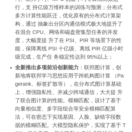
行，支 持亿级万维样本的训练与预测；分布式
多方计算性能跃迁，优化原有的分布式计算架
构，通过 抽象出分区内通信模式极大地提升了
在混合 CPU、网络和磁盘密集型任务的并发
度，大幅度提 升了在 PSI、PIR 等场景下的性
能，保障离线 PSI 十亿级、离线 PIR 亿级小时
级完成，生产任 务稳定性达到 95%以上；
全新推出多项前沿创新能力
：联邦图计算，创
新地将联邦学习思想应用于跨机构图计算 （Pa
gerank、标签扩散等），在分布式图计算基础
上，增强隐私性、并减少跨域通信，大大提 升
了联合图计算的性能。模糊匹配，设计了基于
向量相似度、多字段组合等安全模糊匹配算
法，可在密态下实现基因、人脸、缺错字段数
据的模糊匹配。大模型隐私保护，实现了基于 T