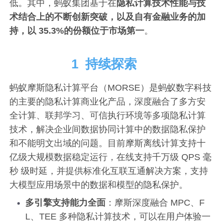
低。其中，蚂蚁集团基于在
隐私计算技术性能与技
术结合上的不断创新突破，以及自有金融业务的加
持，以 35.3%的份额位于市场第一
。
1
持续探索
蚂蚁摩斯隐私计算平台（MORSE）是蚂蚁数字科技
的主要的隐私计算商业化产品，深度融合了多方安
全计算、联邦学习、可信执行环境等多项隐私计算
技术，解决企业间数据协同计算中的数据隐私保护
和不能明文出域的问题。目前摩斯离线计算支持十
亿级大规模数据稳定运行，在线支持千万级 QPS 毫
秒 级时延，并提供标准化互联互通解决方案，支持
大模型应用场景中的数据和模型的隐私保护。
多引擎支持能力全面
：摩斯深度融合 MPC、F
L、TEE 多种隐私计算技术，可以在用户体验一