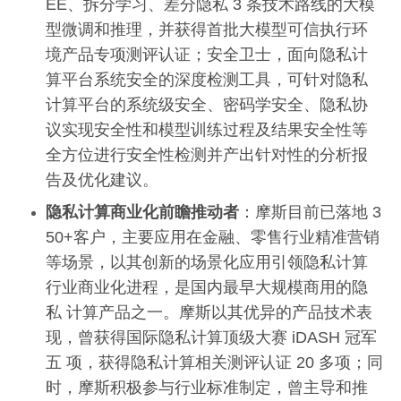
EE、拆分学习、差分隐私 3 条技术路线的大模
型微调和推理，并获得首批大模型可信执行环
境产品专项测评认证；安全卫士，面向隐私计
算平台系统安全的深度检测工具，可针对隐私
计算平台的系统级安全、密码学安全、隐私协
议实现安全性和模型训练过程及结果安全性等
全方位进行安全性检测并产出针对性的分析报
告及优化建议。
隐私计算商业化前瞻推动者
：摩斯目前已落地 3
50+客户，主要应用在金融、零售行业精准营销
等场景，以其创新的场景化应用引领隐私计算
行业商业化进程，是国内最早大规模商用的隐
私 计算产品之一。摩斯以其优异的产品技术表
现，曾获得国际隐私计算顶级大赛 iDASH 冠军
五 项，获得隐私计算相关测评认证 20 多项；同
时，摩斯积极参与行业标准制定，曾主导和推