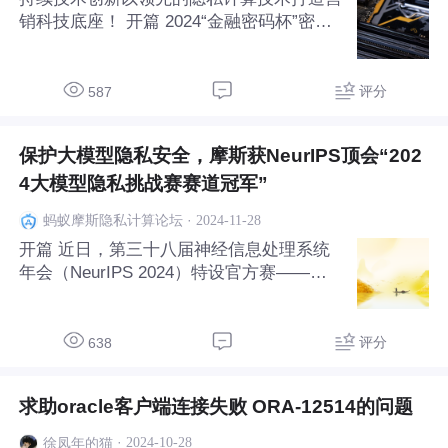
销科技底座！ 开篇 2024“金融密码杯”密码
应用和技术创新大赛圆满落幕，摩斯荣获第
二阶段赛事一等奖、创新赛三等奖。“金融
密码杯”是国内金融行业规格最高的密码大
评分
587
赛，目标是汇聚高端人才、探索数字金融创
新前沿、引
保护大模型隐私安全，摩斯获NeurIPS顶会“202
4大模型隐私挑战赛赛道冠军”
·
2024-11-28
蚂蚁摩斯隐私计算论坛
开篇 近日，第三十八届神经信息处理系统
年会（NeurIPS 2024）特设官方赛——大
语言模型隐私挑战赛（LLM-PC）落幕。摩
斯联合浙江大学计算机体系结构实验室陈文
智、魏成坤团队共9人组成了“Morse & ARC
评分
638
Lab”参赛队伍，荣获该赛事全部两
求助oracle客户端连接失败 ORA-12514的问题
·
2024-10-28
徐凤年的猫