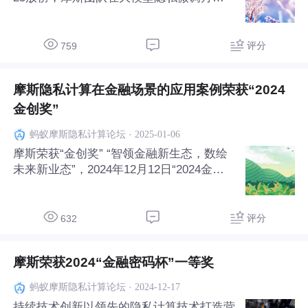
论文被该会议录用！ 要让大模型适应各不
一样的下游任务，微调必不可少。常规的中
心化微调过程需要模型和数据存在于同一位
评分
759
置 —— 要么需要数据所有者上传数据（这
会威胁到数据所
摩斯隐私计算在金融场景的应用案例荣获“2024
金创奖”
·
2025-01-06
蚂蚁摩斯隐私计算论坛
摩斯荣获“金创奖” “智领金融新生态，数绘
未来新业态”，2024年12月12日“2024金融
科技年会暨第十五届金融科技创新奖颁奖活
动”落幕，摩斯凭借《摩斯隐私计算平台在
金融场景的应用》案例，荣获“金创奖——
评分
632
数据技术与应用创新奖”。 本次“首都金融创
摩斯荣获2024“金融密码杯”一等奖
·
2024-12-17
蚂蚁摩斯隐私计算论坛
持续技术创新以领先的隐私计算技术打造营