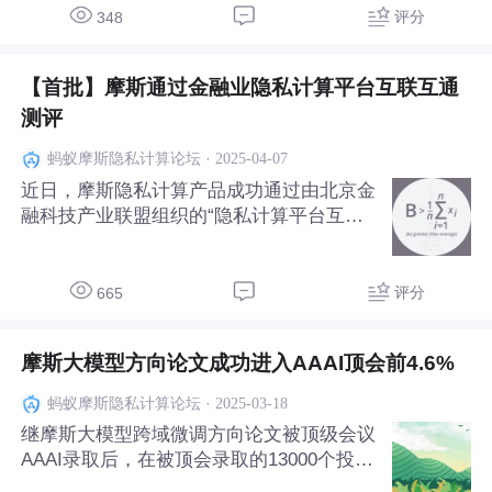
评分
348
【首批】摩斯通过金融业隐私计算平台互联互通
测评
·
2025-04-07
蚂蚁摩斯隐私计算论坛
近日，摩斯隐私计算产品成功通过由北京金
融科技产业联盟组织的“隐私计算平台互联
互通测评认证”，成为首批通过该标准检测
的厂商。 此次互联互通平台底座检测体系
涵盖管理层、控制层、传输层、安全性和金
评分
665
融数据保护等5个维度共38个检测项，多方
位、多角度全面测评平
摩斯大模型方向论文成功进入AAAI顶会前4.6%
·
2025-03-18
蚂蚁摩斯隐私计算论坛
继摩斯大模型跨域微调方向论文被顶级会议
AAAI录取后，在被顶会录取的13000个投稿
中，成功进入前4.6%，获得2025AAAI oral