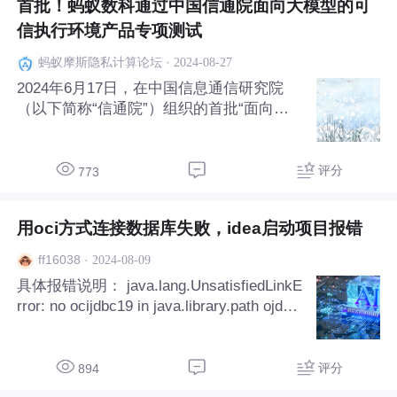
首批！蚂蚁数科通过中国信通院面向大模型的可
信执行环境产品专项测试
·
2024-08-27
蚂蚁摩斯隐私计算论坛
2024年6月17日，在中国信息通信研究院
（以下简称“信通院”）组织的首批“面向大
模型的增强型可信执行环境基础能力专项测
试”中，蚂蚁数科摩斯顺利完成全部测试内
容，成为首批完成此项测试的组织。 标准
评分
773
及测试介绍 《面向大模型训练与推理数据
保护的可信执行
用oci方式连接数据库失败，idea启动项目报错
·
2024-08-09
ff16038
具体报错说明： java.lang.UnsatisfiedLinkE
rror: no ocijdbc19 in java.library.path ojdbc
版本：ojdbc8 这是什么原因呢，要怎么解
决呢？
评分
894