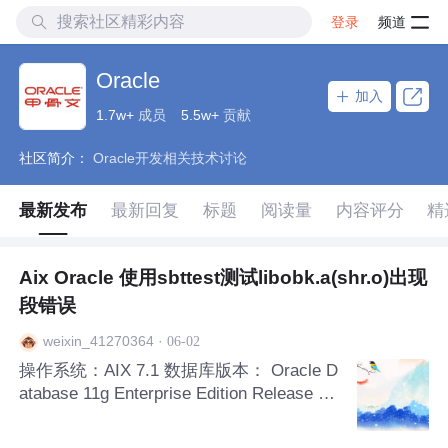
登录
频道
Oracle
加入
1.7w+
成员
5.5w+
贡献
社区简介：
Oracle开发相关技术讨论
最新发布
最新回复
标题
阅读量
内容评分
精
Aix Oracle 使用sbttest测试libobk.a(shr.o)出现
段错误
·
06-02
weixin_41270364
操作系统：AIX 7.1 数据库版本： Oracle D
atabase 11g Enterprise Edition Release 11.
2.0.1.0 - 64bit Production 操作：使用sbtte
st 测试libobk.a(shr.