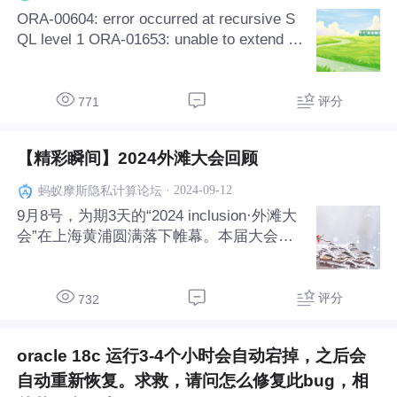
ORA-00604: error occurred at recursive S
QL level 1 ORA-01653: unable to extend ta
ble SYS.AUD$ by 1024 in tablespace SYS
TEM OR
评分
771
【精彩瞬间】2024外滩大会回顾
·
2024-09-12
蚂蚁摩斯隐私计算论坛
9月8号，为期3天的“2024 inclusion·外滩大
会”在上海黄浦圆满落下帷幕。本届大会，
共吸引了5.2万人到场参观，无论是参会规
模还是国际嘉宾的数量都创下历史新高。 5
00位演讲嘉宾分别在1场开幕主论坛、36场
评分
732
见解分论坛上聚焦“ai产业新实
oracle 18c 运行3-4个小时会自动宕掉，之后会
自动重新恢复。求救，请问怎么修复此bug，相