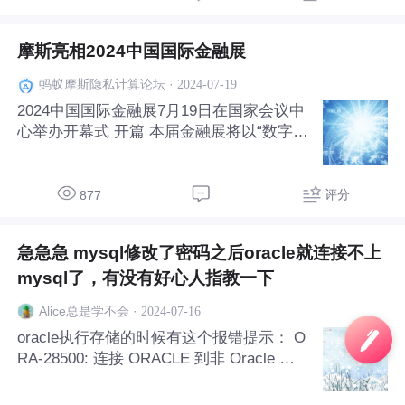
走进摩斯 摩斯作为国内最早开始布局隐私
计
摩斯亮相2024中国国际金融展
·
2024-07-19
蚂蚁摩斯隐私计算论坛
2024中国国际金融展7月19日在国家会议中
心举办开幕式 开篇 本届金融展将以“数字金
融引领未来 守正创新共筑金融新生态”为主
题，通过展览和系列活动的形式多维度展示
金融为经济社会发展提供高质量服务，在科
评分
877
技金融、绿色金融、普惠金融、养老金融、
数字金融五
急急急 mysql修改了密码之后oracle就连接不上
mysql了，有没有好心人指教一下
·
2024-07-16
Alice总是学不会
oracle执行存储的时候有这个报错提示： O
RA-28500: 连接 ORACLE 到非 Oracle 系
统时返回此信息: [MySQL][ODBC 8.0(a) Dr
iver]Lost connection to MySQL server at