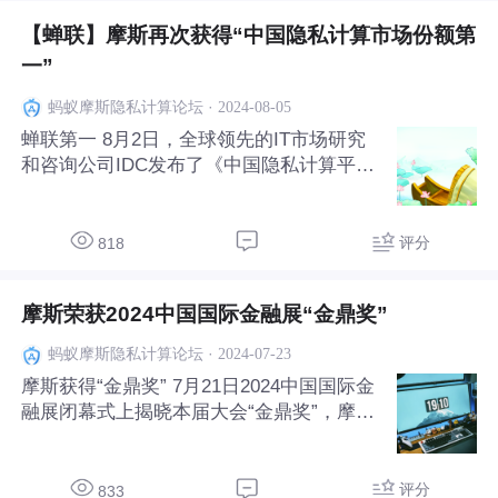
【蝉联】摩斯再次获得“中国隐私计算市场份额第
一”
·
2024-08-05
蚂蚁摩斯隐私计算论坛
蝉联第一 8月2日，全球领先的IT市场研究
和咨询公司IDC发布了《中国隐私计算平台
厂商市场份额，2023》报告。蚂蚁集团凭
借商用隐私计算平台摩斯（MORSE），以
35.3%的市场份额蝉联第一。 2023年，中
评分
818
国隐私计算平台市场以 12.8%的市场
摩斯荣获2024中国国际金融展“金鼎奖”
·
2024-07-23
蚂蚁摩斯隐私计算论坛
摩斯获得“金鼎奖” 7月21日2024中国国际金
融展闭幕式上揭晓本届大会“金鼎奖”，摩斯
凭借隐私计算在金融行业营销和风控领域的
数智化创新方案和规模化应用，获得“金鼎
奖*优秀金融科技赋能业务创新案例奖”。
评分
833