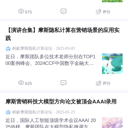
presentation资格。来自摩斯的代表，于近
日在费城完成演讲。 摩斯的代表分析了当
评分
675
前离线调优方法所存在
【演讲合集】摩斯隐私计算在营销场景的应用实
践
·
2025-03-03
蚂蚁摩斯隐私计算论坛
近日，摩斯团队多位技术老师分别在TOP1
00案例峰会、2024CCF中国数字金融大
会、2024开放原子开发者大会上发表演
讲。围绕“隐私计算”、“营销业务”等话题，
从摩斯密码库、隐私计算技术到摩斯隐私计
评分
625
算在营销场景应用、助力营销业务增长与数
据合规等多方
摩斯营销科技大模型方向论文被顶会AAAI录用
·
2025-01-23
蚂蚁摩斯隐私计算论坛
近日，国际人工智能顶级学术会议AAAI 20
25放榜，摩斯团队在大模型隐私微调方向