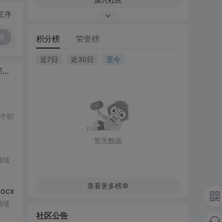
正序
复
积分榜
荣誉榜
近7日
近30日
至今
了
多个职
暂无数据
领域
查看更多榜单
cx
领域
社区公告