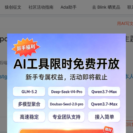
猿创征文
社区活动指南
Ada助手
去 Blink 晒奖品
联
用AI写
兼容postgresql最新版本17和16，支持深色主
 后端开发技术领域
2024-08-21 14:32:46
容postgresql最新版本17和16，同时支持深色主题切换，本
转发到动态
举报
写回