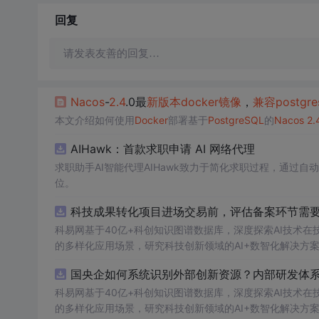
回复
请发表友善的回复…
Nacos
-
2.4
.0最
新版本
docker
镜像
，
兼容
postgre
本文介绍如何使用
Docker
部署基于
PostgreSQL
的
Nacos
2.
AIHawk：首款求职申请 AI 网络代理
求职助手AI智能代理AIHawk致力于简化求职过程，通过
位。
科技成果转化项目进场交易前，评估备案环节需要准
科易网基于40亿+科创知识图谱数据库，深度探索AI技术
的多样化应用场景，研究科技创新领域的AI+数智化解决方
国央企如何系统识别外部创新资源？内部研发体系
科易网基于40亿+科创知识图谱数据库，深度探索AI技术
的多样化应用场景，研究科技创新领域的AI+数智化解决方