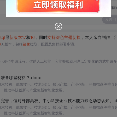
切换为时间
发表回
sql
最
新版本
17
和
16
，同时
支持
深色
主题
切换
，本人亲自制作，部署十分方便，奉献给大家
4
.0版本，包括
镜像
拉取、配置及集群部署步骤。
自动化职位申请流程。借助人工智能，它能够帮助用户以定制化的方式申请
备哪些材料？.docx
在技术转移、成果转化、技术经纪、知识产权、产业创新、科技招商等垂直
案，推动科技创新与产业创新智能化发展。
完善，但对外部高校、中小科技企业技术能力缺乏动态认知。.do
在技术转移、成果转化、技术经纪、知识产权、产业创新、科技招商等垂直
案，推动科技创新与产业创新智能化发展。