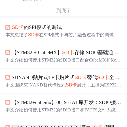
——到底了——
SD卡
的SPI模式的调试
本文总结了
SD卡
在SPI模式下与芯片融合过程中的调试经
验，包括初始化问题、单块读取与多块读取的问题及解决
方法。初始化时需要注意CS引脚配置和
时钟频率
限制；多
【STM32 + CubeMX】
SD卡
存储 SDIO基础通信、读写
块读取问题可能是程序跑飞导致；数据不准确往往由过高
频率引起，建议逐步提升
工作
频率进行调试。
本文介绍如何使用STM32的SDIO接口配合CubeMX和Keil
实现对
SD卡
的读写操作，涵盖硬件接线、时钟配置、初始
化
修改
及基础读写测试流程，适用于F4系列芯片，强调关
SDNAND贴片式TF卡贴片式
SD卡
替代
SD卡
全流程指南
键配置如48MHz时钟和1-bit模式修复。
本文围绕SDNAND替代卡座式
SD卡
展开，主控为ESP32 -
S3。介绍了硬件改造步骤，如移除原有
SD卡
座、焊接SDN
AND；软件适配流程，包括
修改
初始化配置、格式化文件
【STM32+cubemx】0019 HAL库开发：SDIO接口和FATFS文件系统访问TF、
系统、验证读写性能。还提及核心优势对比、注意事项和
验证清单，能助用户快速完成升级，提升产品竞争力。
本文介绍如何使用STM32的SDIO接口和FATFS文件系统进
行TF/
SD卡
的数据读写。通过Cubemx配置SDIO参数并启
用FATFS中间件，最终实现在计算机上直接访问STM32写