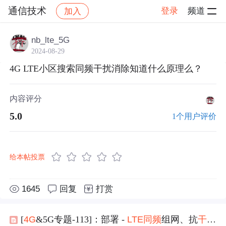
通信技术
登录
频道
加入
帖子详情
社区
通信技术
nb_lte_5G
2024-08-29
4G LTE小区搜索同频干扰消除知道什么原理么？
内容评分
5.0
1个用户评价
给本帖投票
1645
回复
打赏
[
4G
&5G专题-113]：部署 -
LTE
同频
组网、抗
干扰
技