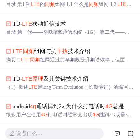
目录 第1章
LTE
的
同频
组网 1.1 什么是
同频
组网 1.2
LTE
为
什么要
同频
组网 第2章
LTE
同频
组网抗
干扰
技术 2.1广播/控
制信道抗
干扰
技术 2.2 业务信道抗
干扰
技术 第3章 物理
小
TD-
LTE
移动通信技术
区
标识PCI 3.1 什么是物理
小区
标识PCI 3.2 物理
小区
标识
的作用 3.3
小区
PCI规划、分配的原则 3.4 物理
小区
标识PC
目录 第一代——模拟蜂窝通信系统（1G） 第二代——数
I规划的过程 第1章
LTE
的
同频
组网 1.1 什么是
同频
组网 2G
字蜂窝移动通信系统（2G） 第三代——IMT-200（3G） 无
GSM网络以及N频点组网的TD-SCDMA网络，都采用了异
线帧结构——类型1（FDD） 无线帧结构——类型2（TD
频组网方式，即
小区
间采.
LTE
同频
组网与抗
干扰
技术介绍
D） 系统占用带宽分析 资源分组 简述
LTE
的特性
LTE
关键
技术演进
LTE
网络结构
LTE
网络结构——各网元功能
LTE
摘要：
LTE
同频
组网通过共享频段提升频谱效率，但面临
网络结构——优点 关键技术演进
LTE
关键技术概述 1.链路
小区
间
干扰
问题。主要抗
干扰
技术包括：
干扰
随机化（Gol
自适应...
d序列加扰、跳频）、
干扰
消除
（波束赋形、接收算法）和
TD-
LTE
原理
及其关键技术介绍
干扰
协调（ICIC）。ICIC方案涵盖静态（FFR/SFR）、动
态（X2接口协调）及增强型（eICIC）。PCI规划需避免冲
（1）概述
LTE
是long Term Evolution（长期演进）的缩写。
突、混淆和模3
干扰
。这些技术构建了多层
干扰
管理框架，
3GPP标准化组织最初制定
LTE
标准时，定位为3G技术的演
为5G技术奠定了基础，在提升频谱效率的同时保障网络性
进升级。后来，
LTE
技术的发展远远超出了预期，
LTE
的
能。
android
4g
通话掉到2g,为什么打电话时
4G
总是会跳到2G 3G 原来
后续演进版本Release10/11(即
LTE
-A)被确定为
4G
标准。
LT
E
根据双工方式不同，分为
LTE
-TDD和
LTE
-FDD两种制
很多用户在使用
4G
打电话时经常会出现
4G
跳到2G或是3G
式。扁平网络
干扰
抑制技术ICIC频分多址系统MIMO技术3.
的情况，这到底是为什么呢?目前Vo
LTE
的技术还不太成
频分多址技术OFDMA/SC-FDMA下行OFDMA：用户在一
熟，
4G
是不支持语音通话的，只能利用CSFB和Fast Return
说点什么…
定时间内独享一段干净的频段。
技术过渡处理。为何
4G
就不能用于语音通话，说白了就是