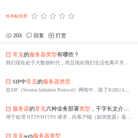
给本帖投票
203
回复
打赏
常见
的
服务器
类型
有哪些？
我们现在处于大数据时代，而且现在我们生活也离不开网
络，为了支持这些业务我们的服务也离不开
服务器
。
服务
器
可以看作是高性能的计算机，
服务器
是综合的，我们需
SIP中
常见
的
服务器
类型
要的应用程序都在
服务器
中运行。现在
常见
的
服务器
类型
有哪些呢？
在SIP（Session Initiation Protocol）网络中，除了B2BUA
（Back-to-Back User Agent）、路由代理和媒体
服务器
外，
还有其他
类型
的
服务器
。这些
服务器
在SIP网络中扮演不同
服务器
的
常见
六种业务部署
类型
，千字长文介绍！
的角色，协同工作以实现通信功能。
用于处理 HTTP/HTTPS 请求，向客户端（如浏览器）返回
静态或动态内容的软件/硬件系统，是互联网服务的直接入
口。通过 CGI、FastCGI 或模块（如 PHP-FPM）调用后端
常见
web
服务器
类型
程序（如 Python、Java）生成动态页面。处理电子邮件收