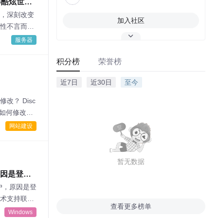
器酷炫世界
，深刻改变
加入社区
性不言而
网・智领云
服务器
积分榜
荣誉榜
近7日
近30日
至今
？ Disc
该如何修改？
网站建设
暂无数据
原因是登录
员或技术
户，原因是登
术支持联系”
查看更多榜单
统策略自动
Windows