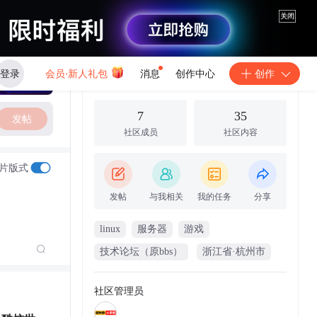
关闭
登录
会员·新人礼包
消息
创作中心
创作
服务器大本营
7
35
发帖
社区成员
社区内容
片版式
发帖
与我相关
我的任务
分享
linux
服务器
游戏
技术论坛（原bbs）
浙江省·杭州市
社区管理员