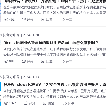
“驰骋云网・智领云启”探索企划！ 驰网相伴，携手共赴服务
的探索之旅！
在当今数字化浪潮汹涌澎湃的时代，云网技术正以前所未有的速度发展
着我们的生活与工作方式。而服务器作为云网世界的核心支撑，其重要
喻。今天，我们满怀热忱地向大家介绍由驰网科技精心打造的 “驰骋云
452
评分
回复
分享
启”探索企划，诚邀各位一同踏上这段
科技官方账号
2024-11-20
Discuz论坛网站管理员的默认用户名admin怎么修改啊？
当我们在某个论坛注册账号后，处于某种原因想要修改用户名，该如何修改
uz论坛网站管理员处于安全性或某种原因想要修改默认用户名admin
驰网飞飞和你分享
683
评分
回复
分享
科技官方账号
2024-11-13
解决Windows远程桌面 “为安全考虑，已锁定该用户账户，
尝试或密码更改尝试过多。请稍后片刻再重试，或与系统管理
当我们远程连接服务器连接不上并提示“为安全考虑，已锁定该用户账
支持联系“问题
录尝试或密码更改尝试过多。请稍候片刻再重试，或与系统管理员或技
时，根本原因是当前计算机远程连接时输入了过多的错误密码，触发系
1024
评分
回复
分享