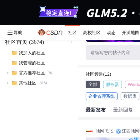
导航
社区
高校社区
动态
开源地图
社区首页
(3674)
请编写您的帖子内容
我加入的社区
我管理的社区
官方推荐社区
76
社区频道(12)
其他社区
3674
全部
服务器
Wind
企业管理系统
数据库
最新发布
最新回复
驰网飞飞
江西驰网