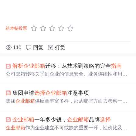
给本帖投票
110
回复
打赏
解析
企业邮箱
迁移：从技术到策略的完全
指南
公司邮箱转移关乎到企业的信息安全、业务连续性和用户
体验，在转移过程中，需要仔细设定，以保证数据的完整
性和安全性。同时，要时刻准备处理可能出现的问题，如
集团申请
选择
企业邮箱
注意事项
果您有迁移到Zoho Mail的任何问题，可以查看我们的详情
操作文档或者联系我们的售后客服。根据个人或单位的需
集团
企业邮箱
供应商丰富多样，那从哪些方面去考察一个
求，您可以
选择
转移文件夹或者要转移的电子邮件，也可
集团
企业邮箱
是否优质及实用呢，例如：集团
企业邮箱
是
以直接
选择
全部文件夹和所有电子邮件。同时，新的邮箱
否拥有国际、海外收发邮件受阻，有国际及海外业务或者
系统应提高效率，为企业创造更大的价值。新邮箱系统应
企业邮箱
一年多少钱，
企业邮箱
品牌
选择
领导需要国外出差的要特别注意。垃圾邮件拦截不智能，
具备可靠的数据存储系统，保证邮件数据的安全存放，并
一个假期回来垃圾企业邮件比工作邮件还多。服务不稳
企业邮箱
作为企业建立不可或缺的重要一环，性价比及功
立即备份，避免内容遗失。
定，出现故障且处理效率低，影响正常收发等等。以上种
能性是
选择
时的
关键因素
。对于
企业邮箱
的价格及邮箱品