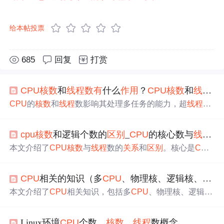
给本帖投票
685
回复
打赏
CPU
核数
和
线程
数有
什么
作用
？
CPU
核数
和
线程
的
CPU
的
核数
和
线程
数影响其处理多任务的能力，超
线程
技
术让单个核心能处理更多
线程
。服务器
CPU
通常采用RISC
指令集，有更大缓存，更高稳定性，支持多路互联，且设
cpu
核数
和逻辑个数的
区别
_
CPU
的核心数与
线程
数
计用于长时间连续工作，成本也更高。而家用
CPU
则更注
重综合性能和成本效益。
本文介绍了
CPU
核数
与
线程
数的
关系
和
区别
。核心是
CPU
重要组成部分，执行计算等任务；多
线程
可提高处理器运
算部件利用率。还阐述了
核数
和
线程
数在游戏、设计等方
CPU
相关的知识（多
CPU
、物理核、逻辑核、超
线
面的
作用
，以及查看方法，最后指出
CPU
选择要根据个人
需求和预算。
本文介绍了
CPU
相关知识，包括多
CPU
、物理核、逻辑
核、超
线程
等概念，还阐述了进程、
线程
、并发、并行的
区别
。同时说明了
CPU
缓存的层级及
作用
，以及
线程
与核
Linux环境
CPU
个数、
核数
、
线程
数概念
的
关系
。此外，详细讲解了Linux中查询
CPU
和核信息的方