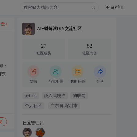
登录/注册
文章
AI+树莓派DIY交流社区
27
82
社区成员
社区内容
网址
浏览
发帖
与我相关
我的任务
分享
python
嵌入式硬件
物联网
个人社区
广东省·深圳市
复
社区管理员