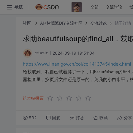
全部
交流讨论
导航
社区
AI+树莓派DIY交流社区
交流讨论
帖子详情
求助beautfulsoup的find_all，获
2024-09-19 19:51:04
caiscaix
https://www.linan.gov.cn/col/col1413745/index.html
给获取到。我自己试着爬了一下，用beautfulsoup的find
器检查里，换页后文件还是原来的，凭我的小白水平，
给本帖投票
532
回复
打赏
分享
收藏