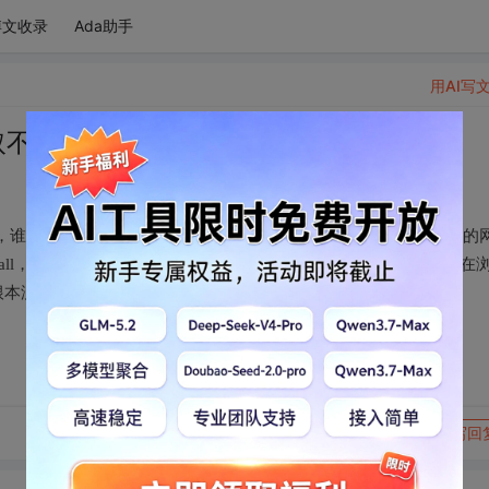
博文收录
Ada助手
用AI写
取不到 li 标签
，谁能帮助写个代码，把这个网址中28页里的541个文件名及对应的
_all，获取不到 li 标签。网上查了说是因为有[CDATA[ ]] 包裹着。在
根本没办法解决，请高手们出手相助。
转发到动态
举报
写回