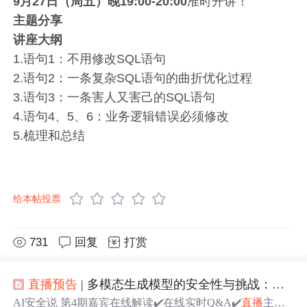
9月27日（周五）晚19:00-20:00
准时开讲！
主题分享
讲座大纲
1.语句1：不用修改SQL语句
2.语句2：一条复杂SQL语句的曲折优化过程
3.语句3：一条害人又害己的SQL语句
4.语句4、5、6：业务逻辑错误必须修改
5.梳理和总结
给本帖投票
731
回复
打赏
直播
预告
| 多模态生成模型的安全性与挑战：从推理、学习到泛化的探索
AI安全说 第4期嘉宾在线解读✔️在线实时Q&A✔️
直播
主题