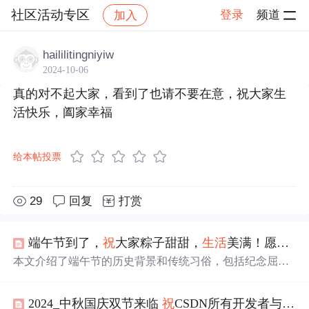
社区活动专区
登录
频道
加入
帖子详情
社区
社区活动专区
haililitingniyiw
2024-10-06
真的对不起大家，看到了也请不要在意，祝大家生
活快乐，阖家幸福
给本帖投票
29
回复
打赏
端午节到了，
祝
大家粽子甜甜，
生活
美满！愿粉丝们心想事成，健康平安，
本文介绍了端午节的历史背景和传统习俗，包括纪念屈原
的故事、吃粽子和赛龙舟的由来，以及挂艾草与菖蒲的意
义。通过深入了解这些传统活动，读者能够更好地感受这
2024_中秋国庆双节来临
祝
CSDN所有开发者与网站节日
一传统节日的文化魅力。