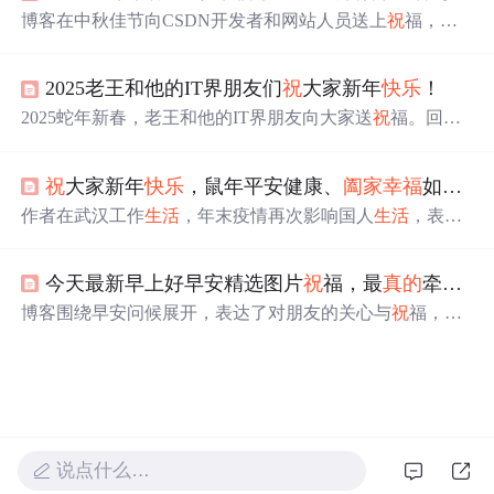
博客在中秋佳节向CSDN开发者和网站人员送上
祝
福，
祝
愿大家
生活
圆满、事业闪耀，也
祝
愿祖国繁荣昌盛。同时
提到中秋过后将迎来国庆，还感谢网友和CSDN网站的支
2025老王和他的IT界朋友们
祝
大家新年
快乐
！
持，期望网站持续发展，用户收获知识与
快乐
。
2025蛇年新春，老王和他的IT界朋友向大家送
祝
福。回顾
过去一年，在项目、技术、团队等方面取得进展，凝聚众
人智慧汗水。新一年机遇与挑战并存，将以创新和技术为
祝
大家新年
快乐
，鼠年平安健康、
阖家幸福
如意！
核心探索新领域，最后
祝
大家新春
快乐
、事业
生活
皆如
意。
作者在武汉工作
生活
，年末疫情再次影响国人
生活
，表达
对疫情早日结束的期盼，以及对所有人身体安康、平安幸
福的美好
祝
愿。
今天最新早上好早安精选图片
祝
福，最
真的
牵挂，永远的
博客围绕早安问候展开，表达了对朋友的关心与
祝
福，提
醒大家
不要
让
生活
工作压力过大，保重身体，希望朋友们
健康
快乐
、心想事成、好运连连，鼓励大家以积极心态开
启新的一天。
说点什么…