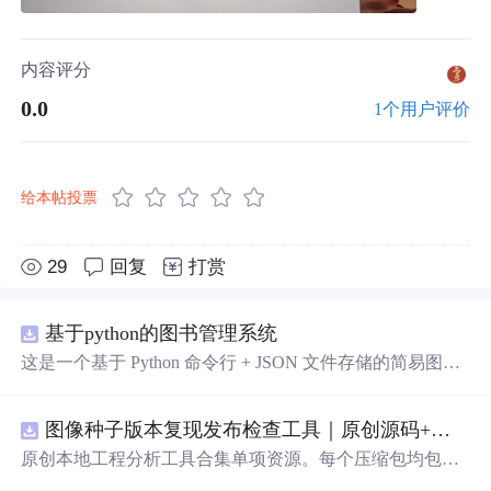
内容评分
0.0
1个用户评价
给本帖投票
29
回复
打赏
基于python的图书管理系统
这是一个基于 Python 命令行 + JSON 文件存储的简易图书
管理系统。 核心功能：围绕"图书"和"读者"实现两类实体
管理，以及它们之间的借阅关系。 图书管理：支持图书的
图像种子版本复现发布检查工具｜原创源码+测试+离线报告
添加、删除、修改、搜索（按书名/作者/ISBN），每本书
记录馆藏总数和当前可借数量。 学生管理：支持学生信息
原创本地工程分析工具合集单项资源。每个压缩包均包含
的添加、删除、搜索（按姓名/学号），每人默认最多借阅
完整 JavaScript/Node.js 源码、3 项自动化测试、可复现合