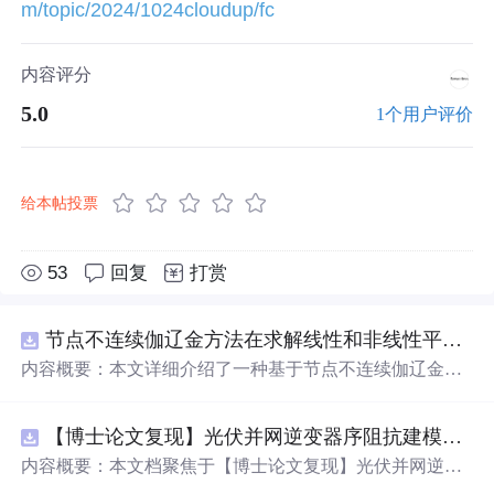
m/topic/2024/1024cloudup/fc
内容评分
5.0
1个用户评价
给本帖投票
53
回复
打赏
节点不连续伽辽金方法在求解线性和非线性平流方程中的一维实现（Matlab代码实现）
内容概要：本文详细介绍了一种基于节点不连续伽辽金方
法（Discontinuous Galerkin Method）在求解线性和非线性
平流方程中的一维数值实现方案，并提供了完整的MATLA
【博士论文复现】光伏并网逆变器序阻抗建模、扫频辨识与弱电网交互稳定性分析【阻抗建模、验证扫频法】（Matlab代码、Simulink仿真实现）
B代码实现。该方法在处理偏微分方程特别是具有间断解
或高梯度特征的问题时展现出优异的稳定性和精度。文中
内容概要：本文档聚焦于【博士论文复现】光伏并网逆变
系统阐述了算法的核心原理、空间离散化策略、时间推进
器序阻抗建模、扫频辨识与弱电网交互稳定性分析，提供