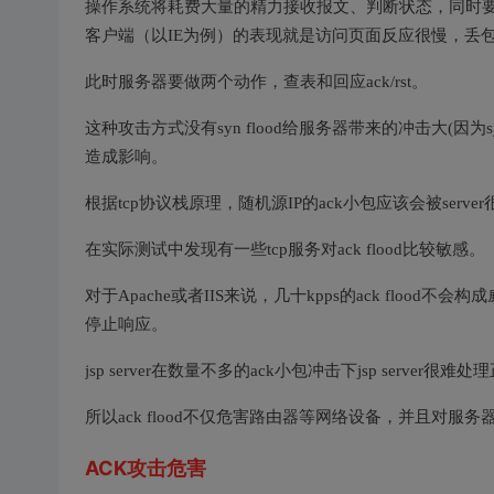
操作系统将耗费大量的精力接收报文、判断状态，同时要
客户端（以IE为例）的表现就是访问页面反应很慢，丢包
此时服务器要做两个动作，查表和回应ack/rst。
这种攻击方式没有syn flood给服务器带来的冲击大(因为
造成影响。
根据tcp协议栈原理，随机源IP的ack小包应该会被ser
在实际测试中发现有一些tcp服务对ack flood比较敏感。
对于Apache或者IIS来说，几十kpps的ack flood
停止响应。
jsp server在数量不多的ack小包冲击下jsp server很
所以ack flood不仅危害路由器等网络设备，并且对服
ACK攻击危害