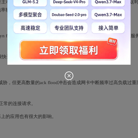
主动回应RST报文，正常的数据包就可能无法得到及时的处理。这
率较高。这就是ACK攻击。
syn flood占用连接)，此类攻击一定要用大流量ack小包冲击才会对服
ver很快丢弃，因为在服务器的tcp堆栈中没有这些ack包的状态信息。
不会构成威胁，但更高数量的ack flood冲击会造成网卡中断频率过高负载过重
难处理正常的连接请求。
务器上的应用也有很大的影响。