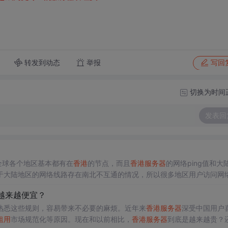
转发到动态
举报
写回
切换为时间
发表回
全球各个地区基本都有在
香港
的节点，而且
香港
服务器
的网络ping值和大
于大陆地区的网络线路存在南北不互通的情况，所以很多地区用户访问网
用
香港
服务器
了。那么
租用
香港
服务器
建站
需要
备案
吗?答案是不用的，
越来越便宜？
港
机房 因为
租用
香港
服务器
是个长期的过程，所以选择的
服务器
机房最
熟悉这些规则，容易带来不必要的麻烦。近年来
香港
服务器
深受中国用户
租用
市场规范化等原因。现在和以前相比，
香港
服务器
到底是越来越贵？