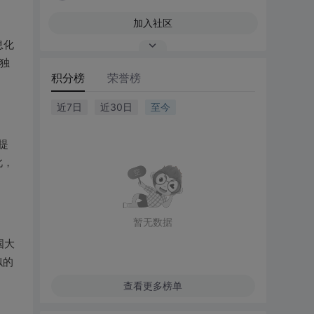
加入社区
息化
独
积分榜
荣誉榜
近7日
近30日
至今
提
此，
暂无数据
国大
似的
查看更多榜单