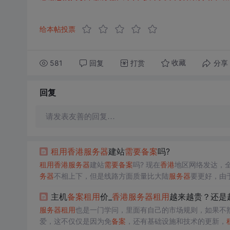
给本帖投票
581
回复
打赏
分享
收藏
回复
请发表友善的回复…
租用
香港
服务器
建站
需要
备案
吗?
租用
香港
服务器
建站
需要
备案
吗? 现在
香港
地区网络发达，
务器
不相上下，但是线路方面质量比大陆
服务器
要更好，由
度都比较慢，不少用户和
香港
服务器
一对比，就更加愿意
租
主机
备案
租用
价_
香港
服务器
租用
越来越贵？还是
用
到合适的
香港
服务器
？下面我们一起来看看。 选择正规
香
较正规的，正规机房不
服务器
租用
也是一门学问，里面有自己的市场规则，如果不
爱，这不仅仅是因为免
备案
，还有基础设施和技术的更新，