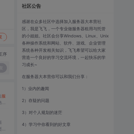
社区公告
感谢在众多社区中选择加入服务器大本营社
区，我是飞飞，一个专业做服务器租用与托管
的小姐姐。社区会分享Windows、Linux、Unix
复
各种操作系统和网站、软件、游戏、企业管理
系统各种开发相关知识，飞飞希望可以给大家
正序
营造一个良好的学习交流环境，一起快乐的学
习成长~
复
在服务器大本营你可以和我们分享：
1）业内的趣闻
陆
服
2）存疑的问题
络速
如何
租
3）对个人规划的迷茫
好是比
喜
4）学习中你看到的好文章
还是