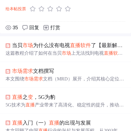
给本帖投票
35
回复
打赏
当贝
市场
为什么没有电视
直播
软件
了【最新解决方法】
这篇教程介绍了如何在当贝
市场
上无法找到电视
直播
软件
时，通过远程推送和U盘安装的方式安装蚂蚁
市场
，以此
来获取电视
直播
和点播应用。
用户
需要先在手机上下载安
市场
需求
文档撰写
装包，然后利用当贝
市场
的远程推送功能或通过电脑下载
蚂蚁
市场
apk文件，用U盘在小米盒子上安装。安装过程中
本文围绕
市场
需求
文档（MRD）展开，介绍其核心定位与
涉及WiFi连接、文件上传、权限设置等步骤。
价值，如提升产品立项成功率、降低
需求
变
更成本。详细
阐述核心框架内容，包括
市场
分析、
用户
画像等。还说明
直播
之
变
，5G为豹
了撰写流程与技巧，如
需求
采集方法、结构化表达等，同
时给出常见问题应对策略及优秀案例参考。
5G技术为
直播
产业带来了高清化、稳定性的提升，推动了
直播
经济的“豹
变
”。从高清
直播
、户外移动
直播
到创新体
验如AR/VR
直播
，5G的大上行能力提供了技术支撑。未
直播
入门（一）
直播
的出现与发展
来，5G将进一步升级
直播
软硬件，催生新的商业模式，拓
展运营商价值边界，助力
直播
经济多元化发展。
本文回顾了中国
直播
行业的兴起与发展历程，从2003年的