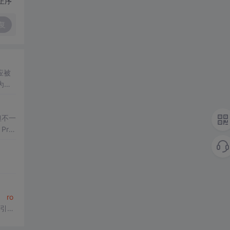
正序
复
应被
为
网
但不一
re
。
ro
索引擎
果存