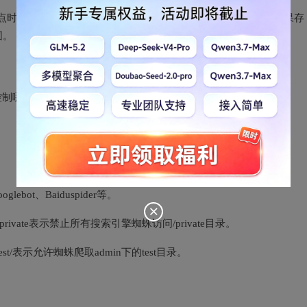
一个站点时，它会首先检查该站点根目录下是否存在robots.txt文件，如果存
围。
精确地控制哪些内容可以被搜索引擎访问，从而保护敏感数据和隐私。
bot、Baiduspider等。
/private表示禁止所有搜索引擎蜘蛛访问/private目录。
test/表示允许蜘蛛爬取admin下的test目录。