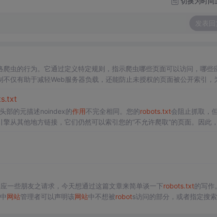
切换为时间
发表回
络爬虫的行为。它通过定义特定规则，指示爬虫哪些页面可以访问，哪些
制不仅有助于减轻Web服务器负载，还能防止未授权的页面被公开索引，
序的访问行为。
t
s.txt
面头部的元描述noindex的
作用
不完全相同。您的
robot
s.txt
会阻止抓取，
擎从其他地方链接，它们仍然可以索引您的“不允许爬取”的页面。因此，P
您的
网站
页面进行搜索索引。相反，我们使用noindex。
，应一些朋友之请求，今天想通过这篇文章来简单谈一下
robot
s.txt
的写作
中
网站
管理者可以声明该
网站
中不想被
robot
s访问的部分，或者指定搜
叫搜索蜘蛛）访问一个站点时，它会首先检查该站点根目录下是否存在
robot
s.txt
，如