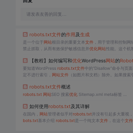
回复
请发表友善的回复…
robot
s.txt
文件
的
作用
及
生成
是一个位于
网站
根目录的重要文本
文件
，用于管理和控制网
禁止抓取，从而有效保护敏感信息并
优化
网站
性能。这个机
站
管理员提供了强大的工具来管理搜索引擎和其他自动化程
【教程】如何编写和
优化
WordPress
网站
的
Robo
要知道WordPress
robot
s.txt
文件
中的“Disallow”命令与页
定不进行索引，
网站
文件
（如图片和文档）除外。如果搜索引
vent Direct Access Gold不再使用
robot
s.txt
禁止规则阻止
robot
s.txt
文件
概述
robot
s.txt
网站
SEO 搜索
优化
Sitemap.xml meta标签 ...
如何使用
robot
s.txt
及其详解
在国内，
网站
管理者似乎对
robot
s.txt
并没有引起多大重视
bot
s.txt
基本介绍
robot
s.txt
是一个纯文本
文件
，在这个
文件
只收录指定的内容。 当一个搜索机器人（有的