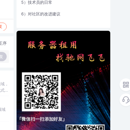
5）技术员的日常
6）对社区的改进建议
复
正序
复
领域，
式AI
移及新
领域