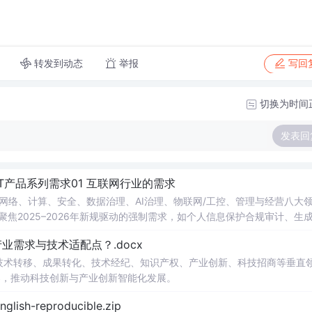
转发到动态
举报
写回
切换为时间
发表回
T产品系列需求01 互联网行业的需求
、网络、计算、安全、数据治理、AI治理、物联网/工控、管理与经营八大
焦2025–2026年新规驱动的强制需求，如个人信息保护合规审计、生成
全评估、AI智能体安全、算力网调度安全、NHI身份治理、量子安全迁
需求与技术适配点？.docx
于R值方程，P0占比达50.3%，体现强合规刚性。
在技术转移、成果转化、技术经纪、知识产权、产业创新、科技招商等垂直
案，推动科技创新与产业创新智能化发展。
h-reproducible.zip