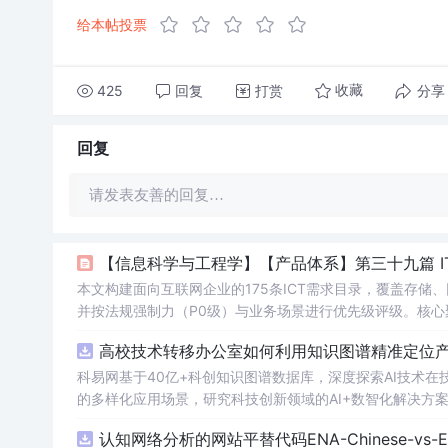
给本帖投票
425
回复
打赏
分享
收藏
回复
请发表友善的回复…
【信息科学与工程学】【产品体系】第三十九篇 I
本文构建面向互联网企业的175条ICT需求目录，覆盖存储
并按法规强制力（P0级）与业务场景进行优先级评级。核心聚
训练数据合规、网络安全审查、监督委员会运营、数据出境安
高校技术转移办公室如何利用知识图谱精准定位产业
兴场景（元宇宙、车联网、互联网医疗等）全覆盖。需求评级基
科易网基于40亿+科创知识图谱数据库，深度探索AI技术
的多样化应用场景，研究科技创新领域的AI+数智化解决方
认知网络分析的网站平替代码ENA-Chinese-vs-Englis