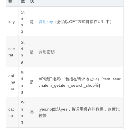
称
型
须
St
ri
key
是
调用key
（必须以GET方式拼接在URL中）
n
g
St
sec
ri
是
调用密钥
ret
n
g
St
api
ri
API接口名称（包括在请求地址中）[item_sear
_na
是
n
ch,item_get,item_search_shop等]
me
g
St
cac
ri
[yes,no]默认yes，将调用缓存的数据，速度比
否
he
n
较快
g