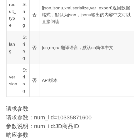
res
St
[json,jsonu,xml,serialize,var_export]返回数据
ult_
ri
否
格式，默认为json，jsonu输出的内容中文可以
typ
n
直接阅读
e
g
St
lan
ri
否
[cn,en,ru]翻译语言，默认cn简体中文
g
n
g
St
ver
ri
否
API版本
sion
n
g
请求参数
请求参数：num_iid=10335871600
参数说明：num_iid:JD商品ID
响应参数