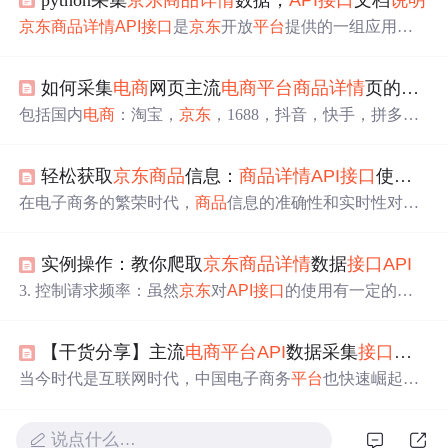
京东
商品
详情
API
接口
是
京东
开放
平台
提供的一组应用程
序编程
接口
（
API
），允许开发者通过编程方式获取
京东
商城上特定
商品
的详细信息。这些信息对于
电商
数据分
如何采集
电商
网页主流
电商
平台
商品
详情
页的爬取|Python获取
析、竞品分析、价格监控等应用场景至关重要。
包括国内
电商
：淘宝，
京东
，1688，抖音，快手，拼多
多，小红书等，跨境
电商
平台
包含：亚马逊，阿里巴巴国
际，速卖通，LAZADA，虾皮等。这些
电商
平台
上售卖的
轻松获取
京东
商品
信息：
商品
详情
API
接口
使用教程
商品
数一千万亿。这些
商品
详情
页包含的数据，可以作为
数据分析很重要的数据组成部分。那么如何采集主流
电商
在电子商务的繁荣时代，
商品
信息的准确性和实时性对于
平台
的
商品
详情
数据呢？
商家、消费者以及各类
电商
平台
来说至关重要。
京东
，作
为中国领先的
电商
平台
之一，其
商品
信息更是蕴含着巨大
实例操作：教你爬取
京东
商品
详情
数据
接口
API
的商业价值和市场洞察。本文将为您详细介绍如何使用
京
东
商品
详情
API
接口
，轻松获取
京东
上的
商品
信息，并分
3. 控制请求频率：虽然
京东
对
API
接口
的使用有一定的限
享一些实用的技巧和注意事项，帮助您更好地利用这一强
制，但通过合理控制请求频率（如设置合适的请求间
大工具。
隔），可以避免触发
京东
的风控机制，保证爬取的顺利进
【干货分享】主流
电商
平台
API
数据采集
接口
——J
行。1. 构建URL：根据
京东
API
接口
文档，拼接好请求的U
RL。调用
京东
的
商品
详情
数据
API
接口
需要使用HTTP GE
当今时代是互联网时代，中国电子商务
平台
也快速崛起，
T请求，并在URL中传递相应的
参数
。将详细介绍如何使
人民的生活水平越来越高。就目前国内
电商
市场而言，可
用
API
接口
来爬取
京东
的
商品
详情
数据，并附带高并发操
以说是群雄逐鹿，不同类型的电子商务
平台
都陆续地呈现
作的支持，为开发者提供便捷的获取数据的途径。2. 熟悉
说点什么…
在人们的视野，有老牌的，同样也有一些新兴的，国内的