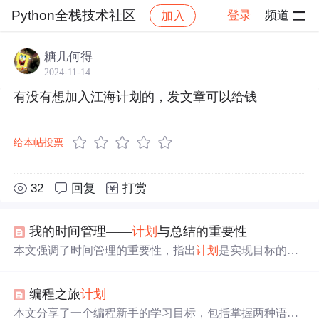
Python全栈技术社区
登录
频道
加入
帖子详情
社区
Python全栈技术社区
问题求助
糖几何得
2024-11-14
有没有想加入江海计划的，发文章可以给钱
给本帖投票
32
回复
打赏
我的时间管理——
计划
与总结的重要性
本文强调了时间管理的重要性，指出
计划
是实现目标的关
键，虽起初有人认为做
计划
浪费时间，但实际上能提高效
率、节省时间。还介绍了飞信、Google日历等可辅助制订
编程之旅
计划
计划
的软件，提供国外相关软件下载地址，同时提及
计划
需适时调整，且
计划
与总结不可分离。
本文分享了一个编程新手的学习目标，包括掌握两种语