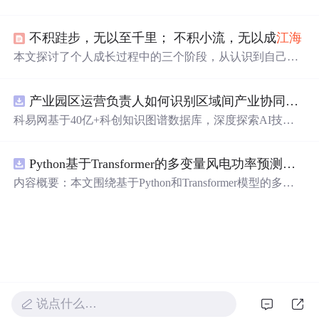
言、数据结构、关注前沿技术，以及制定每周15小时的学
习
计划
。作者期望通过努力进入大疆这样的公司，不断提
不积跬步，无以至千里； 不积小流，无以成
江海
升自我。
本文探讨了个人成长过程中的三个阶段，从认识到自己并
非世界中心，到面对无能为力的事情，再到尽管知道某些
事难以改变但仍全力以赴的心态转变。
文章
鼓励读者面对
产业园区运营负责人如何识别区域间产业协同机会？.docx
挑战，通过实际行动实现自我提升。
科易网基于40亿+科创知识图谱数据库，深度探索AI技术
在技术转移、成果转化、技术经纪、知识产权、产业创
新、科技招商等垂直领域的多样化应用场景，研究科技创
Python基于Transformer的多变量风电功率预测研究
新领域的AI+数智化解决方案，推动科技创新与产业创新
智能化
发
展。
内容概要：本文围绕基于Python和Transformer模型的多变
量风电功率预测展开研究，重点针对短期风电功率预测任
务。研究采用深度学习中的Transformer架构，引入风速、
温度、湿度等多种气象及运行变量作为输入特征，构建高
精度预测模型。为进一步提升预测的稳健性与可靠性，研
究结合近端梯度算法求解LASSO分位数回归，优化模型在
不确定性环境下的输出表现，增强预测结果的置信区间估
计能力。该技术是机器学习与新能源领域深度融合的典型
应用，旨在提高风电并网的稳定性与电网调度的科学性。;
说点什么…
适合人群：具备Python编程基础，熟悉主流深度学习框架