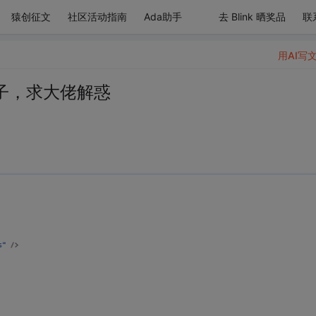
猿创征文
社区活动指南
Ada助手
去 Blink 晒奖品
联
用AI写
子，求大佬解惑