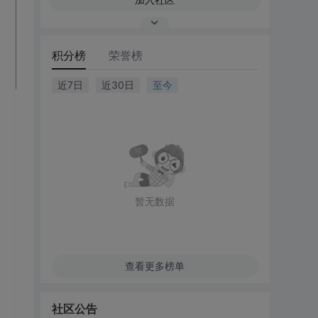
积分榜
荣誉榜
近7日
近30日
至今
暂无数据
查看更多榜单
社区公告