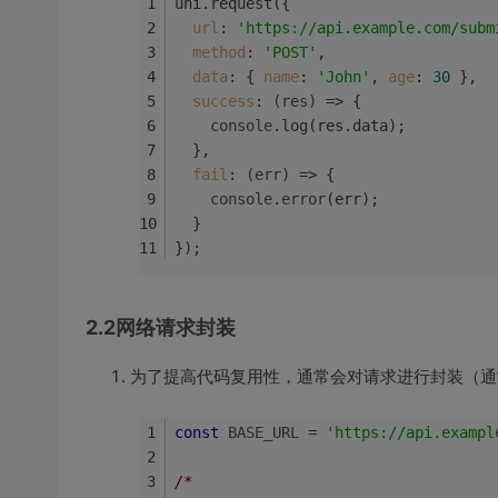
uni.request({
url
: 
'https://api.example.com/subm
method
: 
'POST'
,
data
: { 
name
: 
'John'
, 
age
: 
30
 },
success
: 
(
res
)
 =>
 {
console
.log(res.data);
  },
fail
: 
(
err
)
 =>
 {
console
.
error
(err);
  }
});
2.2网络请求封装
为了提高代码复用性，通常会对请求进行封装（通常项
const
BASE_URL
 = 
'https://api.exampl
/*