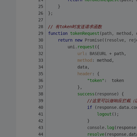
    }
};
// 有token时发送请求函数
function
tokenRequest
(
path, method, 
return
new
Promise
(
(
resolve, rej
        uni.
request
({
url
: 
BASEURL
 + path,
method
: method,
            data,
header
: {
"token"
:  token
            },
success
(
response
) {
//这里可以做响应拦截（
if
 (response.
data
.
co
logout
();
                }
console
.
log
(response
resolve
(response.
dat