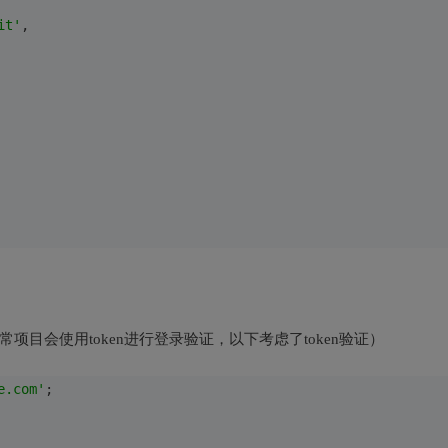
it'
,
目会使用token进行登录验证，以下考虑了token验证）
e.com'
;