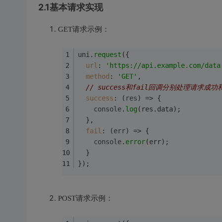
2.1基本请求实现
GET请求示例：
uni.
request
({
url
: 
'https://api.example.com/data
method
: 
'GET'
,
// success和fail回调分别处理请求成
success
: 
(
res
) =>
 {
console
.
log
(res.
data
);
  },
fail
: 
(
err
) =>
 {
console
.
error
(err);
  }
});
POST请求示例：