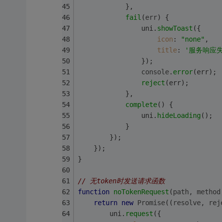
            },
fail
(
err
) {
                uni.
showToast
({
icon
: 
"none"
,
title
: 
'服务响应失
                });
console
.
error
(err);
reject
(err);
            },
complete
(
) {
                uni.
hideLoading
();
            }
        });
    });
}
// 无token时发送请求函数
function
noTokenRequest
(
path, method
return
new
Promise
(
(
resolve, rej
        uni.
request
({