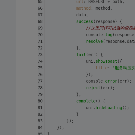
url
: 
BASEURL
 + path,
method
: method,
            data,
success
(
response
) {
//这里同样可以做响应拦
console
.
log
(response
resolve
(response.
dat
            },
fail
(
err
) {
                uni.
showToast
({
title
: 
'服务响应失
                });
console
.
error
(err);
reject
(err);
            },
complete
(
) {
                uni.
hideLoading
();
            }
        });
    });
}