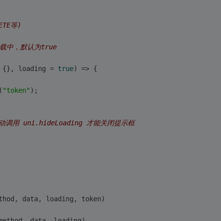
ETE等)
加载中，默认为true
 {}, loading = 
true
) => {
(
"token"
);
调用 uni.hideLoading 才能关闭提示框
thod, data, loading, token)
method, data, loading)