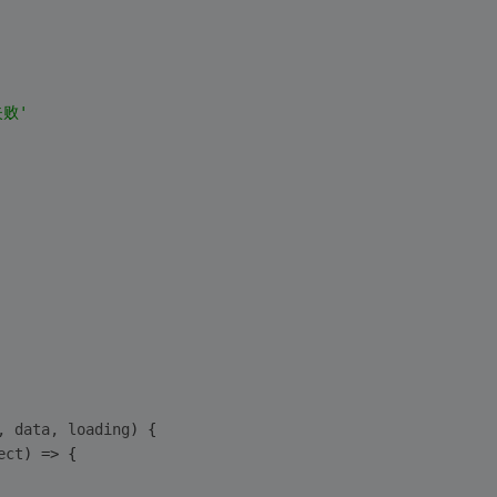
败'
, data, loading
) 
{
ect
) =>
 {