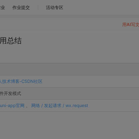
作业
作业提交
活动专区
用AI写
使用总结
技术博客-CSDN社区
件开发模式
) uni-app官网
、
网络 / 发起请求 / wx.request