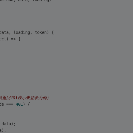
data, loading, token
) 
{
ect
) =>
 {
以返回401表示未登录为例）
de
 === 
401
) {
.
data
);
a
);