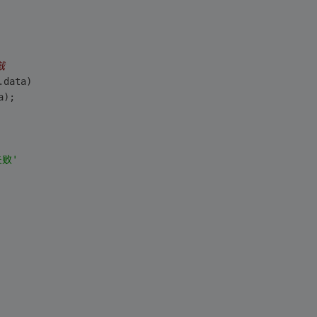
截
.
data
)
a
);
败'