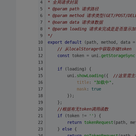
* 全局请求封装
* @param path 请求路径
* @param method 请求类型(GET/POST/DEL
* @oaram data 请求体数据
* @param loading 请求未完成是是否显示
*/
export
default
 (path, method, data =
// 从localStorage中获取存储token
const
 token = uni.
getStorageSync
if
 (loading) {
        uni.
showLoading
({  
//这里需主动
title
: 
"加载中"
,
mask
: 
true
        });
    };
//根据有无token调用函数
if
 (token != 
''
) {
return
tokenRequest
(path, me
    } 
else
 {
return
noTokenRequest
(path, 