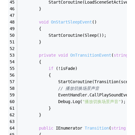
            StartCoroutine(LoadSceneSetActive(s
        }
void
OnStartSleepEvent
(
)
        {
            StartCoroutine(Sleep());
        }
private
void
OnTransitionEvent
(
string
 s
        {
if
 (!isFade)
            {
                StartCoroutine(Transition(scene
// 播放切换场景声音
                EventHandler.CallPlaySoundEvent
                Debug.Log(
"播放切换场景声音"
);
            }
        }
public
 IEnumerator 
Transition
(
string
 sc
        {