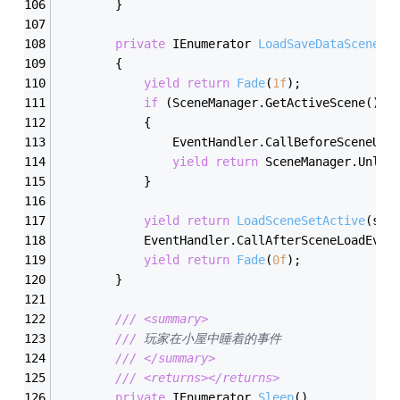
        }
private
 IEnumerator 
LoadSaveDataScene
(
s
        {
yield
return
Fade
(
1
f
)
;
if
 (SceneManager.GetActiveScene().n
            {
                EventHandler.CallBeforeSceneUnl
yield
return
 SceneManager.Unloa
            }
yield
return
LoadSceneSetActive
(
sce
            EventHandler.CallAfterSceneLoadEven
yield
return
Fade
(
0
f
)
;
        }
///
<summary>
///
 玩家在小屋中睡着的事件
///
</summary>
///
<returns>
</returns>
private
 IEnumerator 
Sleep
(
)