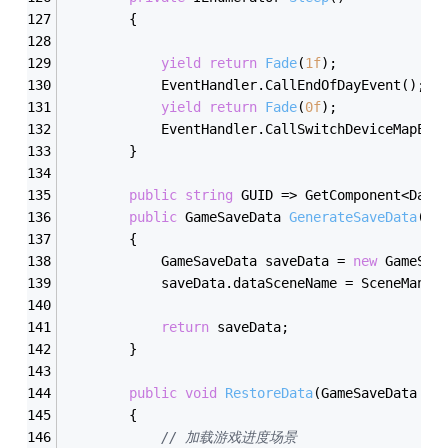
        {
yield
return
Fade
(
1
f
)
;
            EventHandler.CallEndOfDayEvent();
yield
return
Fade
(
0
f
)
;
            EventHandler.CallSwitchDeviceMapEve
        }
public
string
 GUID => GetComponent<Data
public
 GameSaveData 
GenerateSaveData
(
)
        {
            GameSaveData saveData = 
new
 GameSav
            saveData.dataSceneName = SceneManag
return
 saveData;
        }
public
void
RestoreData
(
GameSaveData sa
        {
// 加载游戏进度场景