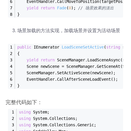
    EventHandler.CallMoveToPosition(targetPositi
yield
return
Fade
(
0
)
; 
// 场景效果的淡出
}
场景加载的方法实现，加载场景并设置为活动场景
public
 IEnumerator 
LoadSceneSetActive
(
string
sce
{
yield
return
 SceneManager.
LoadSceneAsync(
sce
    Scene newScene = SceneManager.
GetSceneAt(Sce
    SceneManager.
SetActiveScene(
newScene
)
;
    EventHandler.
CallAfterSceneLoadEvent()
;
}
完整代码如下：
using
 System;
using
 System.Collections;
using
 System.Collections.Generic;