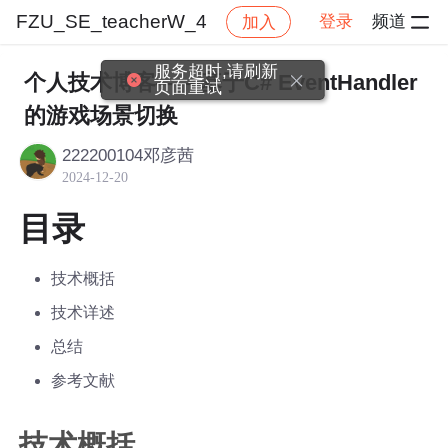
FZU_SE_teacherW_4
登录
频道
加入
帖子详情
社区
FZU_SE_teacherW_4
作业提交
服务超时,请刷新
个人技术博客——基于C# EventHandler
页面重试
的游戏场景切换
222200104邓彦茜
2024-12-20
目录
技术概括
技术详述
总结
参考文献
技术概括