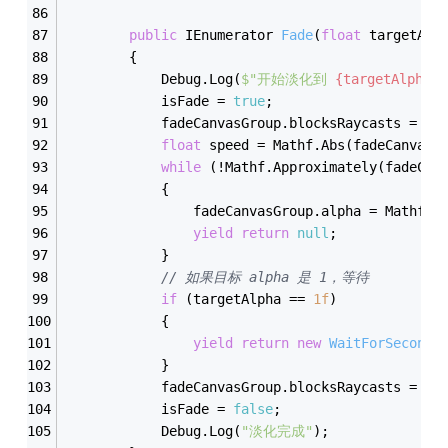
public
 IEnumerator 
Fade
(
float
 targetAlp
        {
            Debug.Log(
$"开始淡化到 
{targetAlpha}
"
            isFade = 
true
;
            fadeCanvasGroup.blocksRaycasts = 
tr
float
 speed = Mathf.Abs(fadeCanvasG
while
 (!Mathf.Approximately(fadeCan
            {
                fadeCanvasGroup.alpha = Mathf.M
yield
return
null
;
            }
// 如果目标 alpha 是 1，等待 
if
 (targetAlpha == 
1
f
)
            {
yield
return
new
WaitForSeconds
            }
            fadeCanvasGroup.blocksRaycasts = 
fa
            isFade = 
false
;
            Debug.Log(
"淡化完成"
);