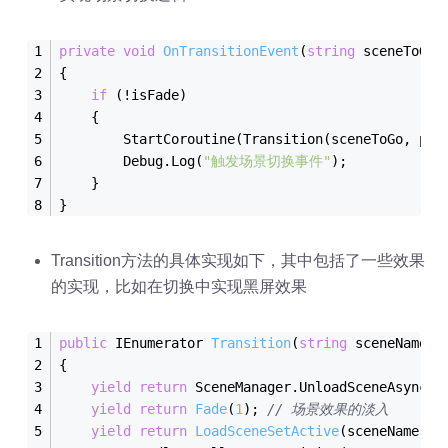
private
void
OnTransitionEvent
(
string
sceneToGo
,
{
if
 (!isFade)
    {
StartCoroutine(Transition(
sceneToGo
, 
pos
        Debug.
Log(
"触发场景切换事件"
)
;
    }
}
Transition方法的具体实现如下，其中包括了一些效果
的实现，比如在切换中实现黑屏效果
public
 IEnumerator 
Transition
(
string
 sceneName, 
{
yield
return
 SceneManager.UnloadSceneAsync(S
yield
return
Fade
(
1
)
; 
// 场景效果的淡入
yield
return
LoadSceneSetActive
(
sceneName
)
;