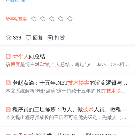
给本帖投票
336
回复
打赏
c#
个人
向总结
该
博客
是博主对
C#
的
个人
总结，略过与C、Java、C++相似
部分。涵盖入门的输入输出、基础变量，基本的数组函
数，核心的垃圾回收、类、静态、继承多态等知识，还有
老赵点滴：十五年.NET
技术
博客
的沉淀逻辑与人格化写作
进阶的泛型、委托、反射、特性等内容，为
C#
学习提供参
考。
本文系统解析‘老赵点滴’这一持续十五年的.NET
技术
博客
的底层逻辑与实践方法论，聚焦其以‘点滴’为名的反工业
化内容设计、‘先做人→再做
技术
人员→最后做程序员’的
程序员的三层修炼：做人、做
技术
人员、做程序员
认知分层框架、对
C#
委托/事件/异步等核心机制的深度溯
源、
技术
写作的‘五不原则’及静态
博客
技术
栈选型逻辑。
本文提出程序员成长的三层不可逆优先级链：先做人（
技
强调在.NET生态快速演进中，通过穿透API层直达CLR/JI
术
决策即价值排序），再做
技术
人员（拒绝工具主义，深
T/IL的硬核分析，构建开发者可迁移的判断坐标系与
技术
耕.NET平台特性），最后做程序员（践行代码美学七条军