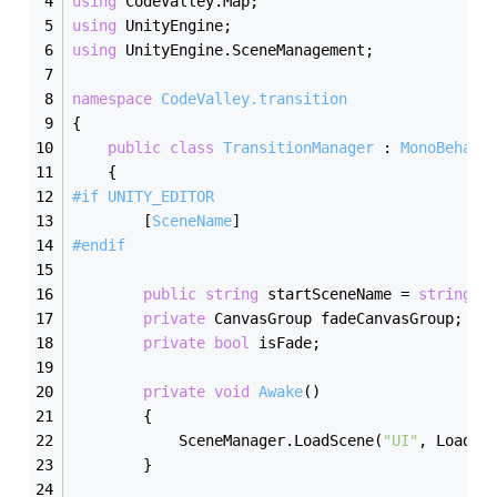
using
 CodeValley.Map;
using
 UnityEngine;
using
 UnityEngine.SceneManagement;
namespace
CodeValley.transition
{
public
class
TransitionManager
 : 
MonoBehavi
    {
#
if
 UNITY_EDITOR
        [
SceneName
]
#
endif
public
string
 startSceneName = 
string
.E
private
 CanvasGroup fadeCanvasGroup;
private
bool
 isFade;
private
void
Awake
(
)
        {
            SceneManager.LoadScene(
"UI"
, LoadSc
        }