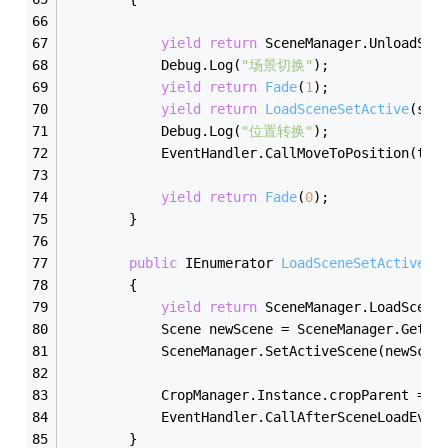
yield
return
 SceneManager.UnloadSce
            Debug.Log(
"场景切换"
);
yield
return
Fade
(
1
)
;
yield
return
LoadSceneSetActive
(
sce
            Debug.Log(
"位置转换"
);
            EventHandler.CallMoveToPosition(tar
yield
return
Fade
(
0
)
;
        }
public
 IEnumerator 
LoadSceneSetActive
(
s
        {
yield
return
 SceneManager.LoadScene
            Scene newScene = SceneManager.GetSc
            SceneManager.SetActiveScene(newScen
            CropManager.Instance.cropParent = G
            EventHandler.CallAfterSceneLoadEven
        }