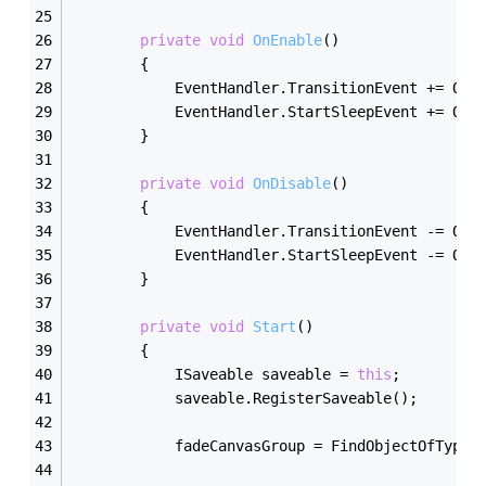
private
void
OnEnable
(
)
        {
            EventHandler.TransitionEvent += OnT
            EventHandler.StartSleepEvent += OnS
        }
private
void
OnDisable
(
)
        {
            EventHandler.TransitionEvent -= OnT
            EventHandler.StartSleepEvent -= OnS
        }
private
void
Start
(
)
        {
            ISaveable saveable = 
this
;
            saveable.RegisterSaveable();
            fadeCanvasGroup = FindObjectOfType<