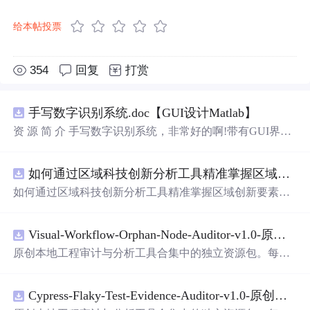
给本帖投票
354
回复
打赏
手写数字识别系统.doc【GUI设计Matlab】
资 源 简 介 手写数字识别系统，非常好的啊!带有GUI界
面，使用方便! 详 情 说 明 用这个手写数字识别系统，你可
以轻松地识别手写数字。这个系统不仅功能强大，而且还
如何通过区域科技创新分析工具精准掌握区域创新要素分布与产业链融合现状？.docx
带有直观的图形用户界面（GUI），非常容易使用。你只
需要将手写数字输入系统，它将立即给出准确的识别结
如何通过区域科技创新分析工具精准掌握区域创新要素分
果。这个系统可以在各种场景中使用，无论是学校、工作
布与产业链融合现状？
还是日常生活，都能为你提供快速和准确的识别服务。它
是一个非常方便和实用的工具，你一定会喜欢它的！
Visual-Workflow-Orphan-Node-Auditor-v1.0-原创源码与文档.zip
原创本地工程审计与分析工具合集中的独立资源包。每个
ZIP包含完整源码、3项自动化测试、可复现合成示例、离
线HTML、JSON与SVG报告、1080×720真实运行效果图、
Cypress-Flaky-Test-Evidence-Auditor-v1.0-原创源码与文档.zip
README、运行说明、功能清单、MIT License及原创与授