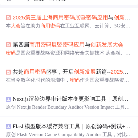
2025
第三届
上海
商用
密码
展暨
密码
应用
与
创新
发展
本
大会
旨在助力
商用
密码
在工业互联网、云计算、5G安
全、数据安全、量子
密码
、物联网等关键领域的技术融合
与
应用
发展
。
第三届
商用
密码
展由
上海
市
密码
管理局、
上
第四届
商用
密码
展暨
密码
应用
与
创新
发展
大会
海
市
商用
密码
行业协会主办，联合主办单位为北京市
商用
密码
行业协会、深圳市
商用
密码
行业协会、陕西省
商用
密
密码
是国家重要战略资源和网络安全关键技术,从金融、政
码
协会、山东省
商用
密码
协会。展会将展示
商用
密码
在金
务、医疗到通信、能源等重要领域均需
商用
密码
保障。随
融、政务、交通、能源等重要领域的
应用
解决方案，以及
着相关法律法规出台，我国
商用
密码
产业加速
发展
，通过
智慧城市、大数据、智能制造、工业互联网等新兴
应用
场
共赴
商用
密码
盛事，开启
创新
发展
新篇--
2025
第三
“场景驱动”持续拓宽
应用
边界。 在国家
密码
管理局、
上海
景的综合生态等最新科技成果。这些展示不仅展示了
商用
市
密码
管理局等主管单位的支持下,
商用
密码
展已成功举办
在当今数字化时代的浪潮中，
密码
作为国家重要战略资
密码
的实际
应用
效果，也为行业提供了参考和借鉴。
三届,成为行业极具影响力的全国性盛会,有力推动了产业
发
源，是保障网络空间安全的关键基础技术，犹如坚固的壁
展
。 第四届
商用
密码
展将于2026年6月10日至12日在
上海
垒，守护着网络世界的安全秩序。随着数字经济与信创产
世博展览馆举办,本届展会将继续为行业搭建高效交流合作
Next.js渲染边界审计版本变更影响工具｜原创源码+测试+离线报告
业的蓬勃兴起，
商用
密码
行业市场空间得到前所未有的拓
平台,促进产学研用融合,推动技术
创新
与产业升级,助力我
展。在网络空间的每一个角落，政府、企业、金融、交
原创 Next.js Render Boundary Auditor Version Impact 工具，
国
商用
密码
产业更好地服务于国家网络
通、能源、水利、教育、医疗等关乎国计民生的关键领
围绕“建立服务端组件、客户端组件、数据获取、缓存和交
域，
商用
密码
都稳稳地承担着基础安全支撑的重任。即便
互边界图，识别错误跨界依赖”的结果，对比两个版本的输
是在人们日常的身份认证、隐私保护、安全交易等细微之
Flash模型版本缓存兼容工具｜原创源码+测试+离线报告
入约定、规则参数、结果结构和风险项，识别变更影响。
处，...
压缩包包含完整源码、3 项自动化测试、可复现合成示
原创 Flash Version Cache Compatibility Auditor 工具，对比两