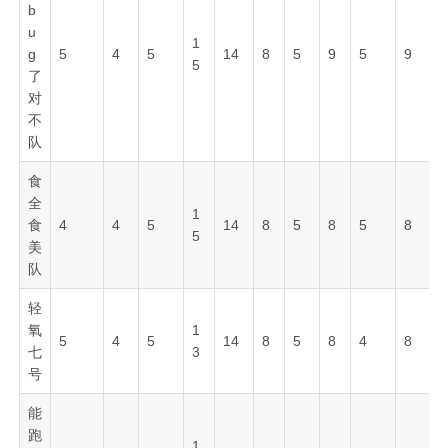
b
u
1
g
5
4
5
14
8
5
9
5
9
5
了
对
不
队
食
全
1
食
4
4
5
14
8
5
8
5
8
5
美
队
轻
氧
1
5
4
5
14
8
5
8
4
8
七
3
号
能
跑
1