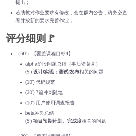
提出；
若助教对作业要求有修改，会在群内公告，请务必查
看并按新的要求完善作业；
评分细则🚩
（60'）【覆盖课程目标4】
alpha阶段问题总结（事后诸葛亮）
(5')
设计/实现；测试/发布
相关的问题
(10') 代码规范
(30') 7篇冲刺随笔
(10') 用户使用调查报告
beta冲刺总结
(5')
项目预期计划、完成度
相关的问题