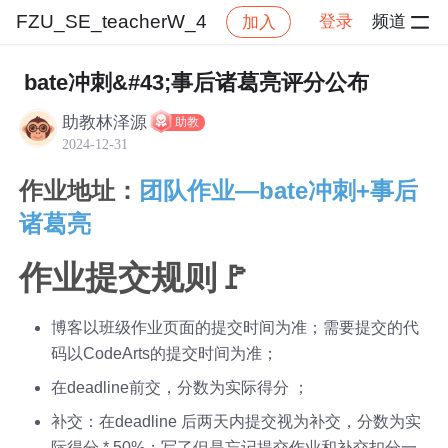
FZU_SE_teacherW_4
登录
频道
加入
帖子详情
社区
FZU_SE_teacherW_4
作业
bate冲刺&#43;事后诸葛亮评分公布
助教林泽源
助教
2024-12-31
作业地址：
团队作业—bate冲刺+事后
诸葛亮
作业提交规则🚩
博客以班级作业页面的提交时间为准；需要提交的代
码以CodeArts的提交时间为准；
在deadline前交，分数为实际得分 ；
补交：在deadline 后两天内提交视为补交，分数为实
际得分 * 50%；写了但是忘记提交作业和补交扣分一