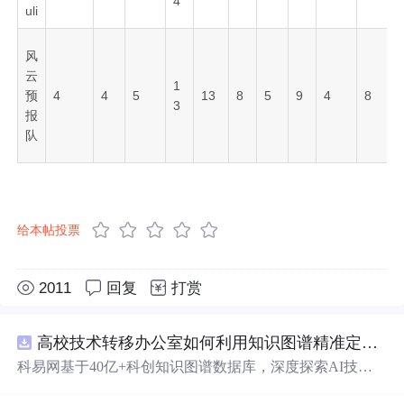
4
uli
风
云
1
预
4
4
5
13
8
5
9
4
8
3
报
队
给本帖投票
2011
回复
打赏
高校技术转移办公室如何利用知识图谱精准定位产业需求与技术适配点？.docx
科易网基于40亿+科创知识图谱数据库，深度探索AI技术
在技术转移、成果转化、技术经纪、知识产权、产业创