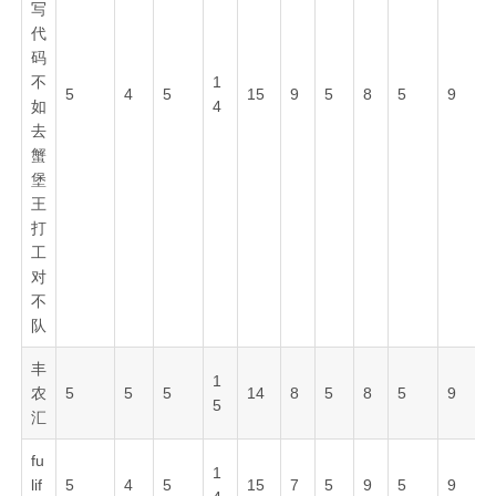
写
代
码
不
1
5
4
5
15
9
5
8
5
9
如
4
去
蟹
堡
王
打
工
对
不
队
丰
1
农
5
5
5
14
8
5
8
5
9
5
汇
fu
1
lif
5
4
5
15
7
5
9
5
9