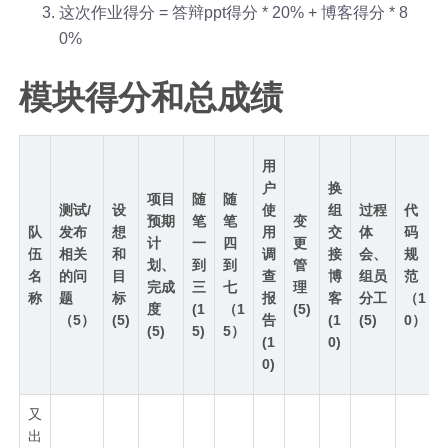
这次作业得分 = 答辩ppt得分 * 20% + 博客得分 * 8
0%
模块得分和总成绩
用
户
换
项目
随
随
测试/
设
使
组
过程
代
预期
笔
笔
变
队
发布
想
用
交
体
码
计
一
四
更
伍
相关
和
调
接
会、
规
划、
到
到
管
名
的问
目
查
博
组员
范
完成
三
七
理
称
题
标
报
客
分工
（1
度
(1
（1
(5)
（5）
(5)
告
(1
(5)
0）
(5)
5)
5）
(1
0)
0)
又
出