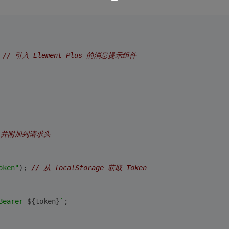
 
// 引入 Element Plus 的消息提示组件
en 并附加到请求头
oken"
); 
// 从 localStorage 获取 Token
Bearer 
${token}
`
;