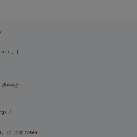
;
auth'
, {
/ 用户信息
ng
) {
); 
// 存储 token