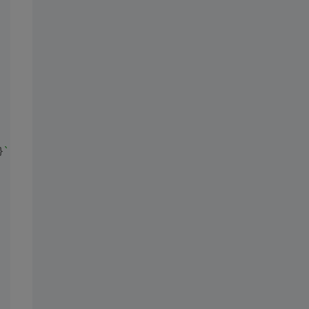
}
`
);