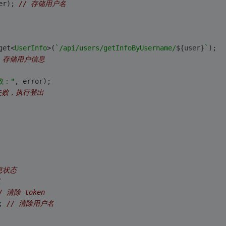
er); 
// 存储用户名
get
<
UserInfo
>(
`/api/users/getInfoByUsername/
${user}
`
);
/ 存储用户信息
败："
, error);
失败，执行登出
息状态
息
/ 清除 token
; 
// 清除用户名