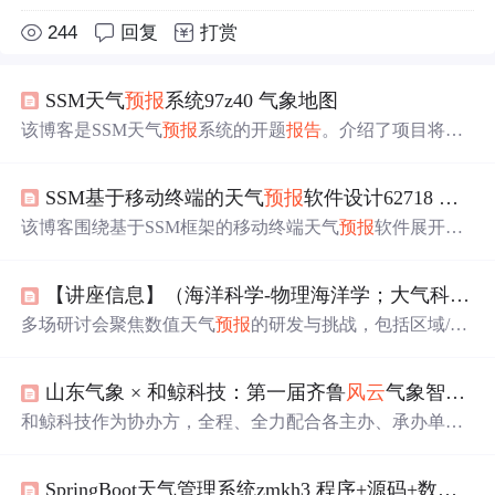
244
回复
打赏
SSM天气
预报
系统97z40 气象地图
该博客是SSM天气
预报
系统的开题
报告
。介绍了项目将基
于SSM框架，结合前端技术和数据库，实现实时天气展
示、
预报
等功能。阐述了研究意义、方法与进度安排，还
SSM基于移动终端的天气
预报
软件设计62718 程序+源码+数据库+调试部署+开发环境
提及前后端技术栈、开发流程及SSM框架架构等内容，为
后续开发提供指导。
该博客围绕基于SSM框架的移动终端天气
预报
软件展开。
介绍了开发进度安排，阐述了
选题
背景与意义，研究采用S
SM框架作后端、MySQL为数据库、Vue.js为前端框架。预
【讲座信息】（海洋科学-物理海洋学；大气科学；水文等）
期开发出功能全面的软件，还说明了前后端技术栈、开发
流程及SSM框架架构等。
多场研讨会聚焦数值天气
预报
的研发与挑战，包括区域/全
球一体化系统、资料同化创新、集合
预报
技术、卫星数据
同化和深度学习在云对流参数化中的应用。同时，会议还
山东气象 × 和鲸科技：第一届齐鲁
风云
气象智能算法挑战赛圆满收官
探讨了极端气候事件、海洋环境动力学以及智能流体力学
的最新进展和应用。
和鲸科技作为协办方，全程、全力配合各主办、承办单
位，协助选手参赛、点对点深度支持各级评审，始终贯彻
大赛精神，为国家气象领域培养、遴选、输送应用型数据
SpringBoot天气管理系统zmkh3 程序+源码+数据库+调试部署+开发环境带论文文档1万字以上
科学人才。