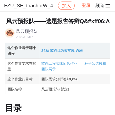
FZU_SE_teacherW_4
登录
频道
加入
帖子详情
社区
FZU_SE_teacherW_4
作业提交
风云预报队——选题报告答辩Q&#xff06;A
风云预报队
2025-01-07
这个作业属于哪个
24秋-软件工程&实践-W班
课程
这个作业要求在哪
软件工程实践团队作业——种子队选拔和
里
团队展示
这个作业的目标
团队需求分析答辩Q&A
团队名称
风云预报队(暂定)
目录