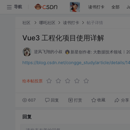
读书打卡
全部
J
导航
社区
哪吒社区
读书打卡
帖子详情
Vue3 工程化项目使用详解
新星创作者: 大数据技术领域
2
逆风飞翔的小叔
https://blog.csdn.net/congge_study/article/details/
给本帖投票
607
回复
打赏
分享
收藏
回复