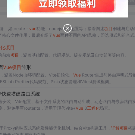
发表回
如create -
vue
功能、nodejs环境配置等；接着阐述
项目
创建与启动
了核心文件作用；最后介绍了
Vue
两种不同的API风格，即选项式和组合式
程化
项目
pt的前端
项目
，涵盖基础配置、代码规范、提交规范及自动部署等内容。
面
Vue
项目
雏形
，涵盖Node.js环境配置、Vite初始化、
Vue
Router集成与路由声明式导
t+Prettier代码规范、Pinia状态管理和Vitest测试框架。
中快速搭建路由系统
速安装、Vite配置、基于文件系统的路由自动生成、动态路由与嵌套路由
免手写router.ts，适用于现代Vite+
Vue
3
工程化
场景。
I、基于Proxy的响应式系统及性能优化机制。结合Vite构建工具，
详解
项目
搭
提升开发效率与应用性能。