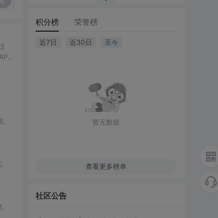
复
积分榜
荣誉榜
近7日
近30日
至今
过
AP
航、
暂无数据
实
查看更多榜单
社区公告
建、