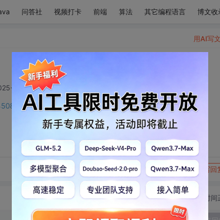
ava
问答社
视频打卡
前端
算法
其它编程语言
博文收
用AI写
025-01-15 08:18:01
145089960
转发到动态
举报
写回
切换为时间