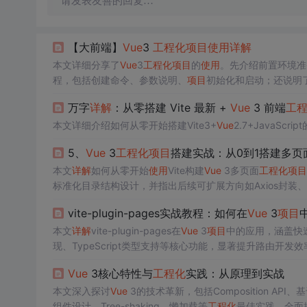
请发表友善的回复…
【大前端】
Vue
3
工程化
项目
使用
详解
本文详细分享了
Vue
3
工程化
项目
的
使用
。先介绍前置环境准备，
程，包括创建命令、参数说明、
项目
初始化和启动；还说明
I。
万字
详解
：从零搭建 Vite 最新 +
Vue
3 前端
工
本文详细介绍如何从零开始搭建Vite3+
Vue
2.7+JavaScri
5、
Vue
3
工程化
项目
搭建实战：从0到1搭建多页
本文
详解
如何从零开始
使用
Vite构建
Vue
3多页面
工程化
项目
标准化目录结构设计，并指出后续可扩展方向如Axios封装、ESLin
vite-plugin-pages实战教程：如何在
Vue
3
项目
本文
详解
vite-plugin-pages在
Vue
3
项目
中的应用，涵盖快
现、TypeScript类型支持等核心功能，显著提升路由开发效率，避
Vue
3核心特性与
工程化
实践：从原理到实战
本文深入探讨
Vue
3的技术革新，包括Composition AP
组件设计、Tree-shaking、懒加载等
工程化
最佳实践，全面