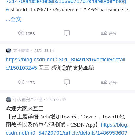
731470/article/details/153967176?sharetype=blog
&
;shareId=153967176&sharerefer=APP&sharesource=2
402_87731470&sharefrom=link
...全文
评分
1053
·
2025-08-13
大王咕噜
https://blog.csdn.net/2301_80491316/article/detail
s/150103245
 互三 感谢您的支持🙏🏻
评分
1176
·
2025-06-17
什么都完全不懂
欢迎大家来互三

【史上最详细Carla增加Town6，Town7，Town10地
图教程以及简单代码测试 - CSDN App】
https://blog.
csdn.net/m0_54720701/article/details/148695360?