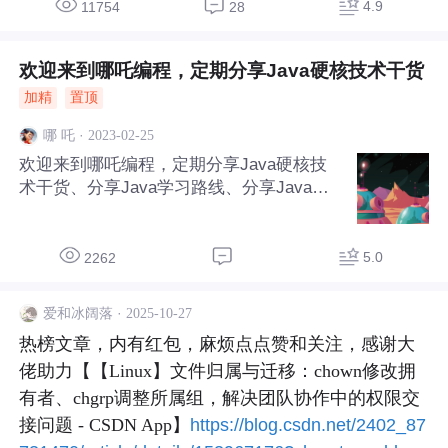
4.9
11754
28
欢迎来到哪吒编程，定期分享Java硬核技术干货
加精
置顶
·
2023-02-25
哪 吒
欢迎来到哪吒编程，定期分享Java硬核技
术干货、分享Java学习路线、分享Java经
典面试题，关注哪吒编程公众号，加入Jav
a技术交流群，一起告别CRUD，努力进大
厂~~~
5.0
2262
·
2025-10-27
爱和冰阔落
热榜文章，内有红包，麻烦点点赞和关注，感谢大
佬助力【【Linux】文件归属与迁移：chown修改拥
有者、chgrp调整所属组，解决团队协作中的权限交
接问题 - CSDN App】
https://blog.csdn.net/2402_87