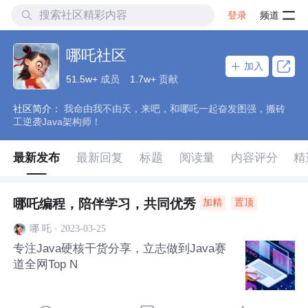
登录
频道
哪吒社区
加入
51.5w+
成员
1.7w+
贡献
社区简介：
我命由我不由天，来吧，和哪吒一起奋发图强，搬砖
工逆袭Java架构师！
最新发布
最新回复
标题
阅读量
内容评分
精
哪吒编程，陪伴学习，共同优秀
加精
置顶
·
2023-03-25
哪 吒
专注Java硬核干货分享，立志做到Java赛
道全网Top N