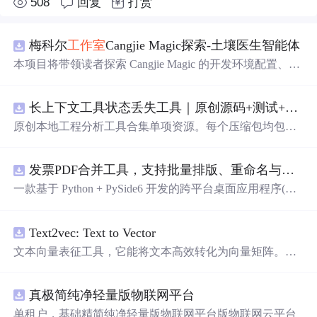
508
回复
打赏
梅科尔
工作室
Cangjie Magic探索-土壤医生智能体
本项目将带领读者探索 Cangjie Magic 的开发环境配置、智
能体构建方法，并通过土壤医生智能体这一实际应用案
例，展示其在农业领域的强大潜力。
长上下文工具状态丢失工具｜原创源码+测试+离线报告
原创本地工程分析工具合集单项资源。每个压缩包均包含
完整 JavaScript/Node.js 源码、3 项自动化测试、可复现合
成示例、离线 HTML/JSON/SVG 报告、1080×720 真实运
发票PDF合并工具，支持批量排版、重命名与查重（源码附安装部署教程）
行效果图、README、运行说明、功能清单、MIT License
及原创授权声明。Node.js 18+ 可直接运行，零第三方运行
一款基于 Python + PySide6 开发的跨平台桌面应用程序(支
依赖，适合开发者进行工程预检、质量审查和交付复核。
持windows和macos)，专门用于将多张发票 PDF 文件合并
排版成指定格式。软件支持多种布局方式，可满足不同场
Text2vec: Text to Vector
景下的发票 软件架构 前端框架: PySide6 (Qt 跨平台 GUI 框
架) PDF 处理: PyMuPDF (fitz) 编程语言: Python 3 打包工具:
文本向量表征工具，它能将文本高效转化为向量矩阵。该
PyInstaller 功能特性 支持拖拽导入 PDF 文件，亦可点击"添
工具支持Word2Vec、RankBM25、Sentence-BERT、CoSEN
加"按钮选择文件 布局自定义：可以从1x1到10x10的范围
T等多种文本表征和文本相似度计算模型，且具备即插即
内自由选择排版布局 双模式处理：普通模式（保留PDF矢
真极简纯净轻量版物联网平台
用的特性。
量信息和发票监制章）、图像模式（高精度图片转换） 打
单租户，基础精简纯净轻量版物联网平台版物联网云平台